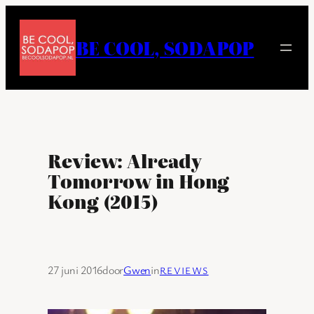
Ga
naar
BE COOL, SODAPOP
de
inhoud
Review: Already
Tomorrow in Hong
Kong (2015)
27 juni 2016
door
Gwen
in
REVIEWS