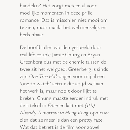
handelen? Het zorgt meteen al voor
moeilijke momenten in deze prille
romance. Dat is misschien niet mooi om
te zien, maar maakt het wel menselijk en
herkenbaar.
De hoofdrollen worden gespeeld door
real life couple Jamie Chung en Bryan
Greenberg dus met de chemie tussen de
twee zit het wel goed. Greenberg is sinds
zijn
One Tree Hill
-dagen voor mij al een
‘one to watch’ acteur die altijd wel aan
het werk is, maar nooit door lijkt te
breken. Chung maakte eerder indruk met
de titelrol in
Eden
en laat met
(It’s)
Already Tomorrow in Hong Kong
opnieuw
zien dat ze meer is dan een pretty face.
Wat dat betreft is de film voor zowel