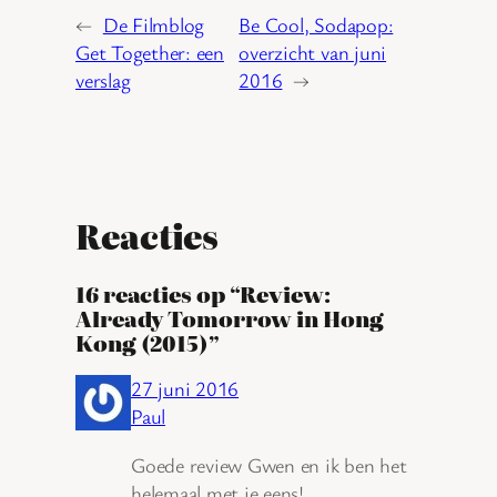
←
De Filmblog
Be Cool, Sodapop:
Get Together: een
overzicht van juni
verslag
2016
→
Reacties
16 reacties op “Review:
Already Tomorrow in Hong
Kong (2015)”
27 juni 2016
Paul
Goede review Gwen en ik ben het
helemaal met je eens!