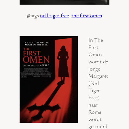
#tags
nell tiger free
the first omen
In The
First
Omen
wordt de
jonge
Margaret
(Nell
Tiger
Free)
naar
Rome
wordt
gestuurd