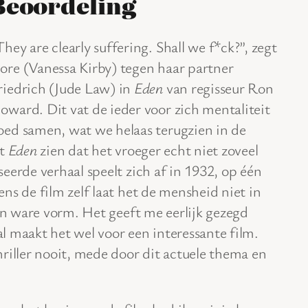
Beoordeling
They are clearly suffering. Shall we f*ck?”, zegt
ore (Vanessa Kirby) tegen haar partner
riedrich (Jude Law) in
Eden
van regisseur Ron
oward. Dit vat de ieder voor zich mentaliteit
oed samen, wat we helaas terugzien in de
at
Eden
zien dat het vroeger echt niet zoveel
eerde verhaal speelt zich af in 1932, op één
ns de film zelf laat het de mensheid niet in
ijn ware vorm. Het geeft me eerlijk gezegd
l maakt het wel voor een interessante film.
riller nooit, mede door dit actuele thema en