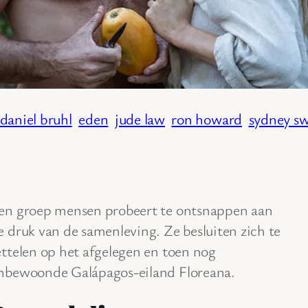
daniel bruhl
eden
jude law
ron howard
sydney s
en groep mensen probeert te ontsnappen aan
e druk van de samenleving. Ze besluiten zich te
ettelen op het afgelegen en toen nog
nbewoonde Galápagos-eiland Floreana.