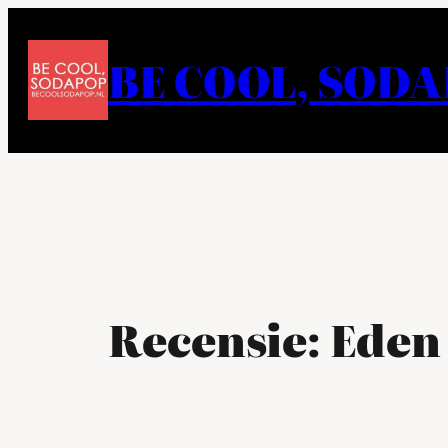
Ga
naar
BE COOL, SOD
de
inhoud
Recensie: Eden