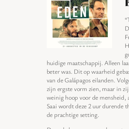
“
D
F
H
g
huidige maatschappij. Alleen la
beter was. Dit op waarheid gebas
van de Galápagos eilanden. Volge
zijn ergste vorm zien, maar in z
weinig hoop voor de mensheid, a
Saai wordt deze 2 uur durende th
de prachtige setting.