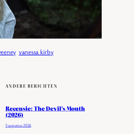
weeney
vanessa kirby
ANDERE BERICHTEN
Recensie: The Devil’s Mouth
(2026)
5 augustus 2026