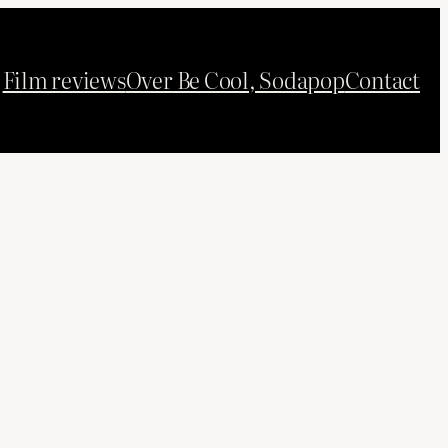
Film reviews
Over Be Cool, Sodapop
Contact