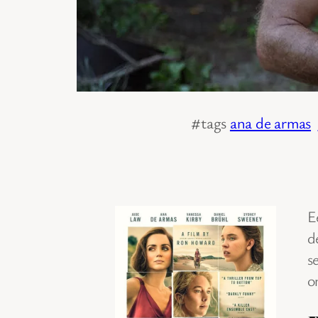
#tags
ana de armas
E
d
s
o