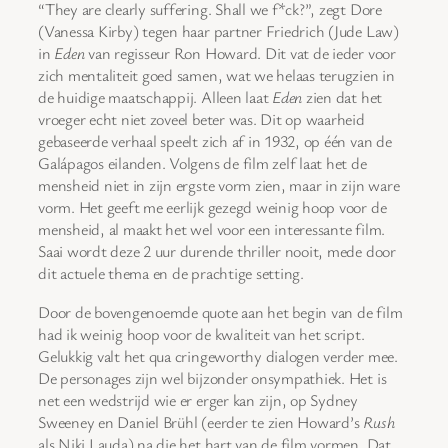
“They are clearly suffering. Shall we f*ck?”, zegt Dore
(Vanessa Kirby) tegen haar partner Friedrich (Jude Law)
in
Eden
van regisseur Ron Howard. Dit vat de ieder voor
zich mentaliteit goed samen, wat we helaas terugzien in
de huidige maatschappij. Alleen laat
Eden
zien dat het
vroeger echt niet zoveel beter was. Dit op waarheid
gebaseerde verhaal speelt zich af in 1932, op één van de
Galápagos eilanden. Volgens de film zelf laat het de
mensheid niet in zijn ergste vorm zien, maar in zijn ware
vorm. Het geeft me eerlijk gezegd weinig hoop voor de
mensheid, al maakt het wel voor een interessante film.
Saai wordt deze 2 uur durende thriller nooit, mede door
dit actuele thema en de prachtige setting.
Door de bovengenoemde quote aan het begin van de film
had ik weinig hoop voor de kwaliteit van het script.
Gelukkig valt het qua cringeworthy dialogen verder mee.
De personages zijn wel bijzonder onsympathiek. Het is
net een wedstrijd wie er erger kan zijn, op Sydney
Sweeney en Daniel Brühl (eerder te zien Howard’s
Rush
als Niki Lauda) na die het hart van de film vormen. Dat