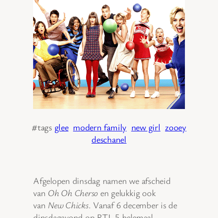
#tags
glee
modern family
new girl
zooey
deschanel
Afgelopen dinsdag namen we afscheid
van
Oh Oh Cherso
en gelukkig ook
van
New Chicks
. Vanaf 6 december is de
dinsdagavond op RTL 5 helemaal