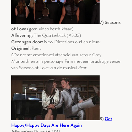
7) Seasons
of Love
(geen video beschikbaar)
Aflevering:
The Quarterback (#5.03)
Gezongen door:
New Directions oud en nieuw
Origineel:
Rent
Glee
neemt emotioneel afscheid van acteur Cory
Monteith en zijn personage Finn met een prachtige versie
van Seasons of Love van de musical
Rent
.
8)
Get
Happy/Happy Days Are Here Again
Aflevering:
Duets (#2.04)