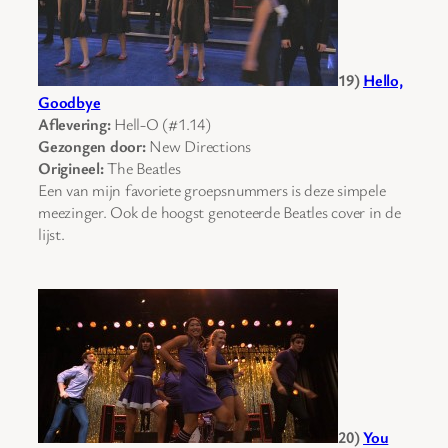
19)
Hello,
Goodbye
Aflevering:
Hell-O (#1.14)
Gezongen door:
New Directions
Origineel:
The Beatles
Een van mijn favoriete groepsnummers is deze simpele
meezinger. Ook de hoogst genoteerde Beatles cover in de
lijst.
20)
You