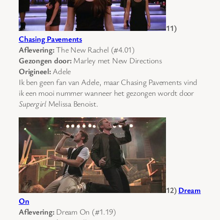
11)
Chasing Pavements
Aflevering:
The New Rachel (#4.01)
Gezongen door:
Marley met New Directions
Origineel:
Adele
Ik ben geen fan van Adele, maar Chasing Pavements vind
ik een mooi nummer wanneer het gezongen wordt door
Supergirl
Melissa Benoist.
12)
Dream
On
Aflevering:
Dream On (#1.19)