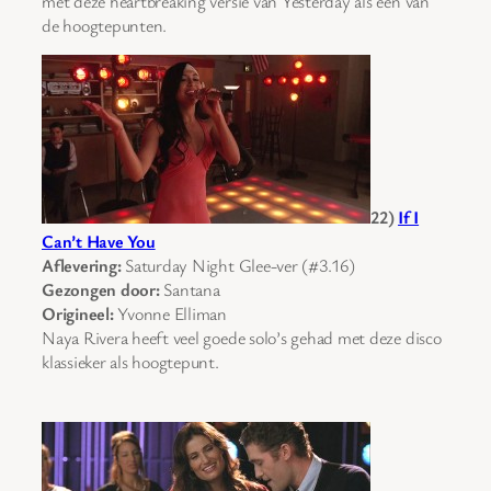
met deze heartbreaking versie van Yesterday als één van
de hoogtepunten.
22)
If I
Can’t Have You
Aflevering:
Saturday Night Glee-ver (#3.16)
Gezongen door:
Santana
Origineel:
Yvonne Elliman
Naya Rivera heeft veel goede solo’s gehad met deze disco
klassieker als hoogtepunt.