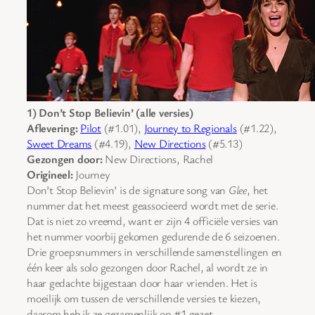
1) Don’t Stop Believin’ (alle versies)
Aflevering:
Pilot
(#1.01),
Journey to Regionals
(#1.22),
Sweet Dreams
(#4.19),
New Directions
(#5.13)
Gezongen door:
New Directions, Rachel
Origineel:
Journey
Don’t Stop Believin’ is de signature song van
Glee
, het
nummer dat het meest geassocieerd wordt met de serie.
Dat is niet zo vreemd, want er zijn 4 officiële versies van
het nummer voorbij gekomen gedurende de 6 seizoenen.
Drie groepsnummers in verschillende samenstellingen en
één keer als solo gezongen door Rachel, al wordt ze in
haar gedachte bijgestaan door haar vrienden. Het is
moeilijk om tussen de verschillende versies te kiezen,
daarom heb ik ze gezamenlijk op #1 gezet.