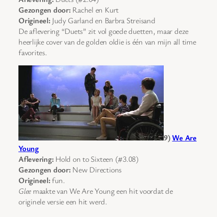
Gezongen door:
Rachel en Kurt
Origineel:
Judy Garland en Barbra Streisand
De aflevering “Duets” zit vol goede duetten, maar deze
heerlijke cover van de golden oldie is één van mijn all time
favorites.
9)
We Are
Young
Aflevering:
Hold on to Sixteen (#3.08)
Gezongen door:
New Directions
Origineel:
fun.
Glee
maakte van We Are Young een hit voordat de
originele versie een hit werd.