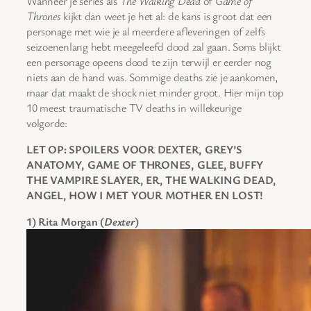
Wanneer je series als
The Walking Dead
of
Game of
Thrones
kijkt dan weet je het al: de kans is groot dat een
personage met wie je al meerdere afleveringen of zelfs
seizoenenlang hebt meegeleefd dood zal gaan. Soms blijkt
een personage opeens dood te zijn terwijl er eerder nog
niets aan de hand was. Sommige deaths zie je aankomen,
maar dat maakt de shock niet minder groot. Hier mijn top
10 meest traumatische TV deaths in willekeurige
volgorde:
LET OP: SPOILERS VOOR DEXTER, GREY’S
ANATOMY, GAME OF THRONES, GLEE, BUFFY
THE VAMPIRE SLAYER, ER, THE WALKING DEAD,
ANGEL, HOW I MET YOUR MOTHER EN LOST!
1) Rita Morgan (
Dexter
)