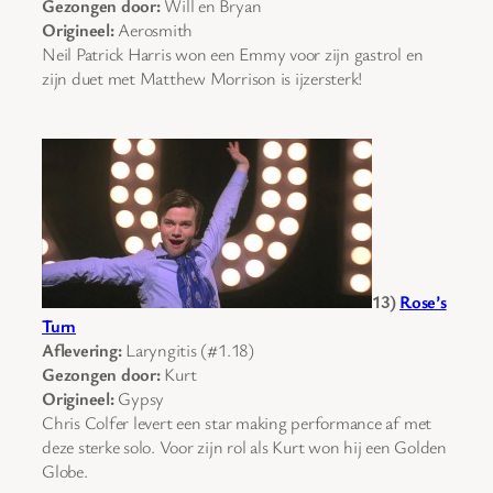
Gezongen door:
Will en Bryan
Origineel:
Aerosmith
Neil Patrick Harris won een Emmy voor zijn gastrol en
zijn duet met Matthew Morrison is ijzersterk!
13)
Rose’s
Turn
Aflevering:
Laryngitis (#1.18)
Gezongen door:
Kurt
Origineel:
Gypsy
Chris Colfer levert een star making performance af met
deze sterke solo. Voor zijn rol als Kurt won hij een Golden
Globe.