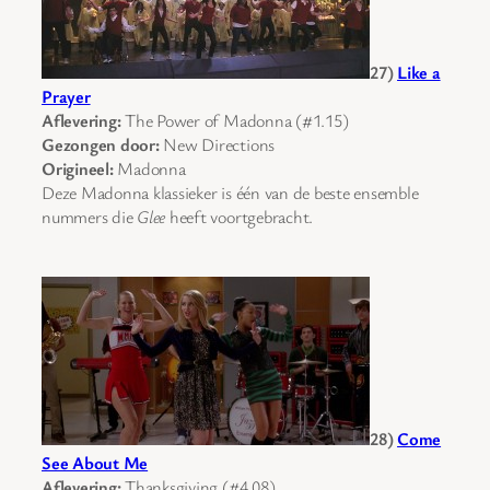
27)
Like a
Prayer
Aflevering:
The Power of Madonna (#1.15)
Gezongen door:
New Directions
Origineel:
Madonna
Deze Madonna klassieker is één van de beste ensemble
nummers die
Glee
heeft voortgebracht.
28)
Come
See About Me
Aflevering:
Thanksgiving (#4.08)