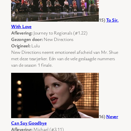
15)
To Sir,
With Love
Aflevering:
Journey to Regionals (#1.22)
Gezongen door:
New Directions
Origineel:
Lulu
New Directions neemt emotioneel afscheid van Mr. Shue
met deze tearjerker. Eén van de vele geslaagde nummers
van de season 1 finale.
16)
Never
Can Say Goodbye
Aflevering:
Michael (#3.11)