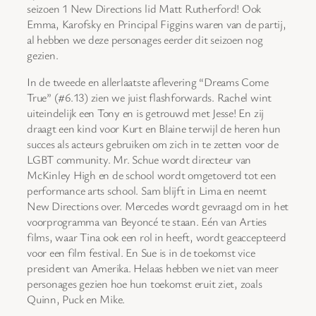
seizoen 1 New Directions lid Matt Rutherford! Ook
Emma, Karofsky en Principal Figgins waren van de partij,
al hebben we deze personages eerder dit seizoen nog
gezien.
In de tweede en allerlaatste aflevering “Dreams Come
True” (#6.13) zien we juist flashforwards. Rachel wint
uiteindelijk een Tony en is getrouwd met Jesse! En zij
draagt een kind voor Kurt en Blaine terwijl de heren hun
succes als acteurs gebruiken om zich in te zetten voor de
LGBT community. Mr. Schue wordt directeur van
McKinley High en de school wordt omgetoverd tot een
performance arts school. Sam blijft in Lima en neemt
New Directions over. Mercedes wordt gevraagd om in het
voorprogramma van Beyoncé te staan. Eén van Arties
films, waar Tina ook een rol in heeft, wordt geaccepteerd
voor een film festival. En Sue is in de toekomst vice
president van Amerika. Helaas hebben we niet van meer
personages gezien hoe hun toekomst eruit ziet, zoals
Quinn, Puck en Mike.