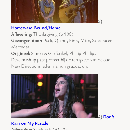
3)
Homeward Bound/Home
Aflevering:
Thanksgiving (#4.08)
Gezongen door:
Puck, Quinn, Finn, Mike, Santana en
Mercedes
Origineel:
Simon & Garfunkel, Phillip Phillips
Deze mashup past perfect bij de terugkeer van de oud
New Directions leden na hun graduation.
4)
Don’t
Rain on My Parade
Aflevering:
Sectionals (#1.13)