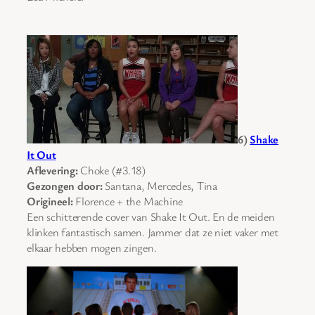
6)
Shake
It Out
Aflevering:
Choke (#3.18)
Gezongen door:
Santana, Mercedes, Tina
Origineel:
Florence + the Machine
Een schitterende cover van Shake It Out. En de meiden
klinken fantastisch samen. Jammer dat ze niet vaker met
elkaar hebben mogen zingen.