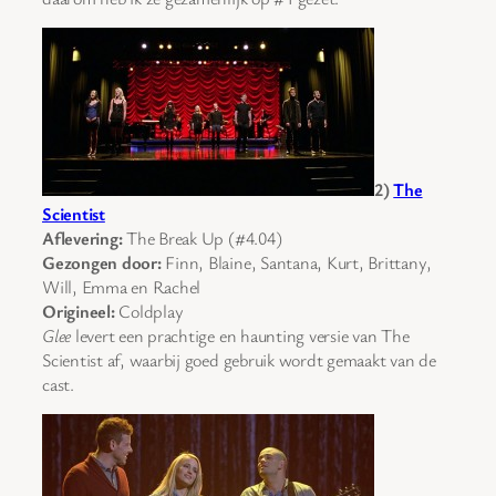
2)
The
Scientist
Aflevering:
The Break Up (#4.04)
Gezongen door:
Finn, Blaine, Santana, Kurt, Brittany,
Will, Emma en Rachel
Origineel:
Coldplay
Glee
levert een prachtige en haunting versie van The
Scientist af, waarbij goed gebruik wordt gemaakt van de
cast.