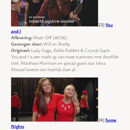
23)
You
and I
Aflevering:
Mash Off (#3.06)
Gezongen door:
Will en Shelby
Origineel:
Lady Gaga, Eddie Rabbitt & Crystal Gayle
You and I is een mash up van twee nummers met dezelfde
titel. Matthew Morrison en special guest star Idina
Menzel leveren een heerlijk duet af.
24)
Some
Nights