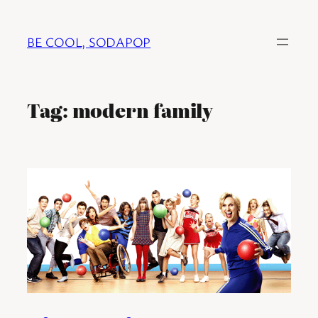
Ga
naar
BE COOL, SODAPOP
de
inhoud
Tag:
modern family