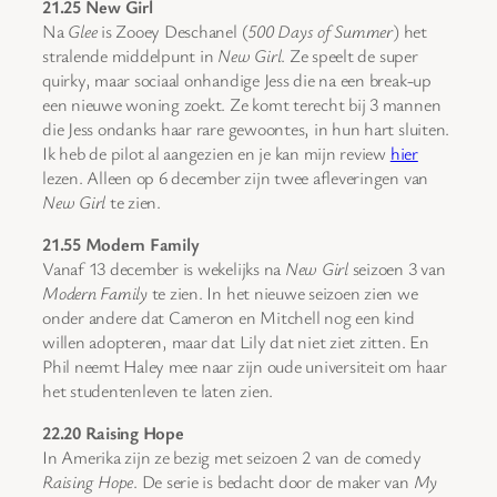
21.25 New Girl
Na
Glee
is Zooey Deschanel (
500 Days of Summer
) het
stralende middelpunt in
New Girl
. Ze speelt de super
quirky, maar sociaal onhandige Jess die na een break-up
een nieuwe woning zoekt. Ze komt terecht bij 3 mannen
die Jess ondanks haar rare gewoontes, in hun hart sluiten.
Ik heb de pilot al aangezien en je kan mijn review
hier
lezen. Alleen op 6 december zijn twee afleveringen van
New Girl
te zien.
21.55 Modern Family
Vanaf 13 december is wekelijks na
New Girl
seizoen 3 van
Modern Family
te zien. In het nieuwe seizoen zien we
onder andere dat Cameron en Mitchell nog een kind
willen adopteren, maar dat Lily dat niet ziet zitten. En
Phil neemt Haley mee naar zijn oude universiteit om haar
het studentenleven te laten zien.
22.20 Raising Hope
In Amerika zijn ze bezig met seizoen 2 van de comedy
Raising Hope
. De serie is bedacht door de maker van
My