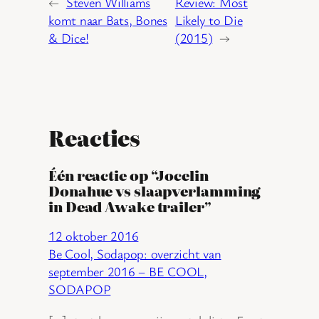
←
Steven Williams
Review: Most
komt naar Bats, Bones
Likely to Die
& Dice!
(2015)
→
Reacties
Één reactie op “Jocelin
Donahue vs slaapverlamming
in Dead Awake trailer”
12 oktober 2016
Be Cool, Sodapop: overzicht van
september 2016 – BE COOL,
SODAPOP