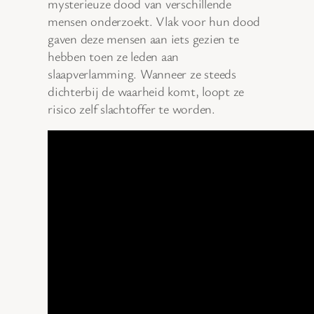
mysterieuze dood van verschillende
mensen onderzoekt. Vlak voor hun dood
gaven deze mensen aan iets gezien te
hebben toen ze leden aan
slaapverlamming. Wanneer ze steeds
dichterbij de waarheid komt, loopt ze
risico zelf slachtoffer te worden.