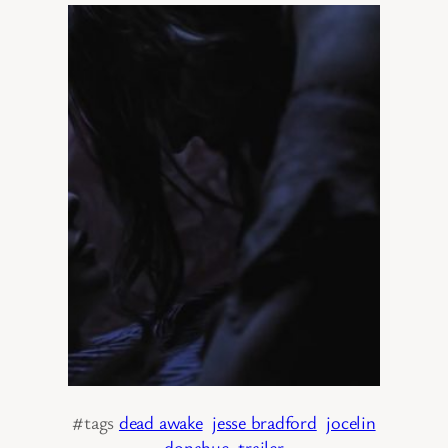
#tags
dead awake
jesse bradford
jocelin
donahue
trailer