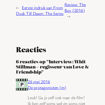
Review: The
←
Eerste indruk van From
Boy (2016)
Dusk Till Dawn: The Series
→
Reacties
6 reacties op “Interview: Whit
Stillman – regisseur van Love &
Friendship”
26 mei 2016
De protagonisten (m)
Leuk! Ga je zelf ook naar de film?
Ik ben zelf soms wel en soms niet