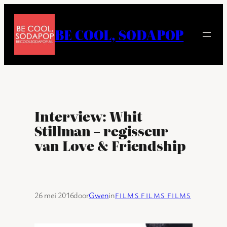
Ga
naar
BE COOL, SODAPOP
de
inhoud
Interview: Whit
Stillman – regisseur
van Love & Friendship
26 mei 2016
door
Gwen
in
FILMS FILMS FILMS