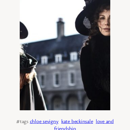
#tags
chloe sevigny
kate beckinsale
love and
friendship