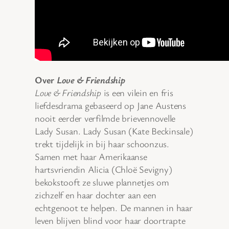
Over
Love & Friendship
Love & Friendship
is een vilein en fris
liefdesdrama gebaseerd op Jane Austens
nooit eerder verfilmde brievennovelle
Lady Susan. Lady Susan (Kate Beckinsale)
trekt tijdelijk in bij haar schoonzus.
Samen met haar Amerikaanse
hartsvriendin Alicia (Chloë Sevigny)
bekokstooft ze sluwe plannetjes om
zichzelf en haar dochter aan een
echtgenoot te helpen. De mannen in haar
leven blijven blind voor haar doortrapte