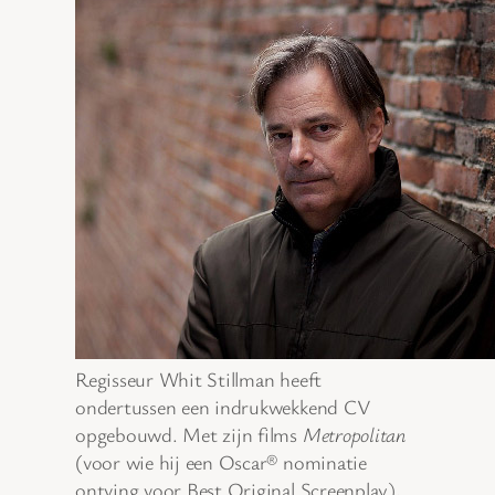
Regisseur Whit Stillman heeft
ondertussen een indrukwekkend CV
opgebouwd. Met zijn films
Metropolitan
(voor wie hij een Oscar® nominatie
ontving voor Best Original Screenplay),