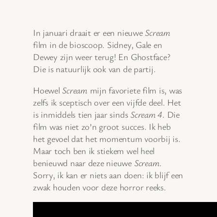
In januari draait er een nieuwe
Scream
film in de bioscoop. Sidney, Gale en
Dewey zijn weer terug! En Ghostface?
Die is natuurlijk ook van de partij.
Hoewel
Scream
mijn favoriete film is, was
zelfs ik sceptisch over een vijfde deel. Het
is inmiddels tien jaar sinds
Scream 4
. Die
film was niet zo’n groot succes. Ik heb
het gevoel dat het momentum voorbij is.
Maar toch ben ik stiekem wel heel
benieuwd naar deze nieuwe
Scream
.
Sorry, ik kan er niets aan doen: ik blijf een
zwak houden voor deze horror reeks.