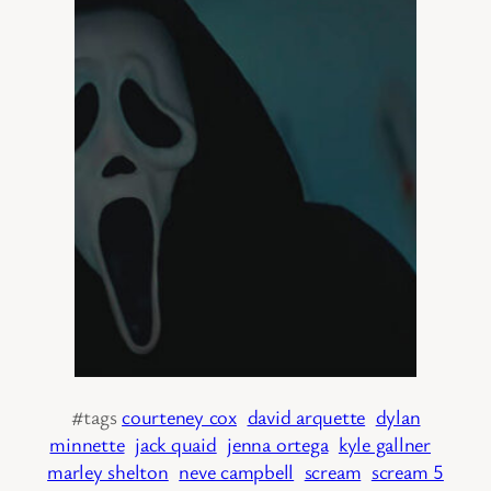
#tags
courteney cox
david arquette
dylan
minnette
jack quaid
jenna ortega
kyle gallner
marley shelton
neve campbell
scream
scream 5