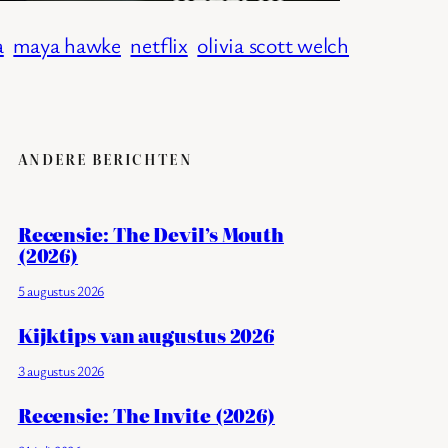
a
maya hawke
netflix
olivia scott welch
ANDERE BERICHTEN
Recensie: The Devil’s Mouth
(2026)
5 augustus 2026
Kijktips van augustus 2026
3 augustus 2026
Recensie: The Invite (2026)