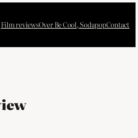
Film reviews
Over Be Cool, Sodapop
Contact
view