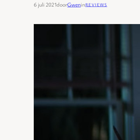
6 juli 2021
door
Gwen
in
REVIEWS