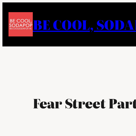
Ga
naar
BE COOL, SOD
de
inhoud
Fear Street Par