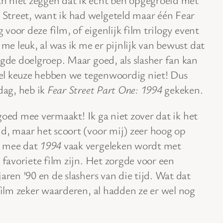
 Street, want ik had welgeteld maar één Fear
g voor deze film, of eigenlijk film trilogy event
 me leuk, al was ik me er pijnlijk van bewust dat
ogde doelgroep. Maar goed, als slasher fan kan
veel keuze hebben we tegenwoordig niet! Dus
dag, heb ik
Fear Street Part One: 1994
gekeken.
r goed mee vermaakt! Ik ga niet zover dat ik het
d, maar het scoort (voor mij) zeer hoog op
t mee dat
1994
vaak vergeleken wordt met
 favoriete film zijn. Het zorgde voor een
aren ’90 en de slashers van die tijd. Wat dat
 film zeker waarderen, al hadden ze er wel nog