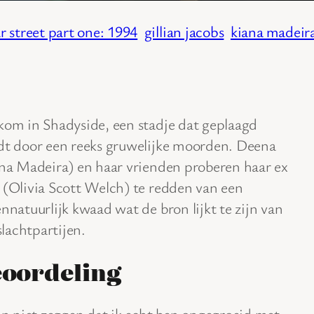
r street part one: 1994
gillian jacobs
kiana madeir
om in Shadyside, een stadje dat geplaagd
t door een reeks gruwelijke moorden. Deena
na Madeira) en haar vrienden proberen haar ex
(Olivia Scott Welch) te redden van een
nnatuurlijk kwaad wat de bron lijkt te zijn van
 slachtpartijen.
oordeling
an niet zeggen dat ik echt ben opgegroeid met