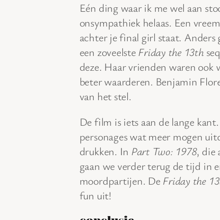
Eén ding waar ik me wel aan stoo
onsympathiek helaas. Een vreemd
achter je final girl staat. Anders
een zoveelste
Friday the 13th
sequ
deze. Haar vrienden waren ook w
beter waarderen. Benjamin Flores
van het stel.
De film is iets aan de lange kant.
personages wat meer mogen uitd
drukken. In
Part Two: 1978
, die
gaan we verder terug de tijd in 
moordpartijen. De
Friday the 13
fun uit!
conclusie