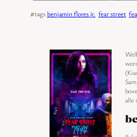
#tags
benjamin flores jr.
fear street
fea
Welk
word
(Kia
Sam 
bove
alle
be
Ik k