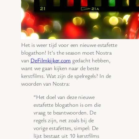
Het is weer tijd voor een nieuwe estafette
blogathon! It’s the season moet Nostra
van
DeFilmkijker.com
gedacht hebben,
want we gaan kijken naar de beste
kerstfilms. Wat zijn de spelregels? In de
woorden van Nostra:
“Het doel van deze nieuwe
estafette blogathon is om die
vraag te beantwoorden. De
regels zijn, net zoals bij de
vorige estafettes, simpel: De
lijst bestaat uit 10 kerstfilms