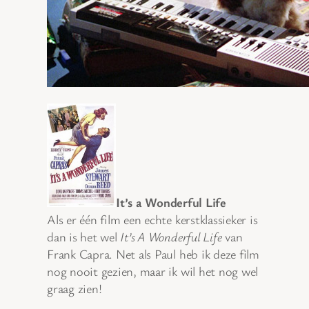
It’s a Wonderful Life
Als er één film een echte kerstklassieker is
dan is het wel
It’s A Wonderful Life
van
Frank Capra. Net als Paul heb ik deze film
nog nooit gezien, maar ik wil het nog wel
graag zien!