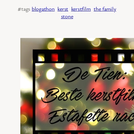
#tags
blogathon
kerst
kerstfilm
the family
stone