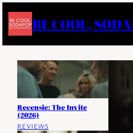
Ga
naar
BE COOL, SOD
de
inhoud
Recensie: The Invite
(2026)
REVIEWS