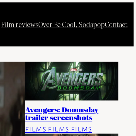
Film reviews
Over Be Cool, Sodapop
Contact
Avengers: Doomsday
trailer screenshots
FILMS FILMS FILMS