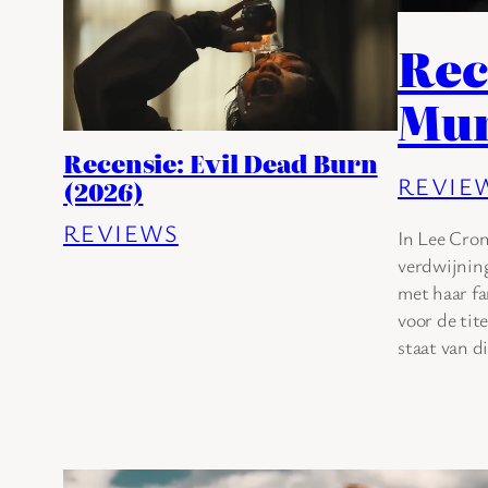
Rec
Mum
Recensie: Evil Dead Burn
REVIE
(2026)
REVIEWS
In Lee Cron
verdwijnin
met haar fa
voor de tit
staat van d