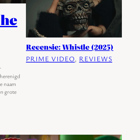
The
Recensie: Whistle (2025)
PRIME VIDEO
, 
REVIEWS
r
 herenigd
Je naam
en grote