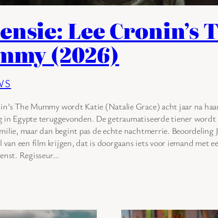
ensie: Lee Cronin’s 
my (2026)
WS
in’s The Mummy wordt Katie (Natalie Grace) acht jaar na haa
g in Egypte teruggevonden. De getraumatiseerde tiener wordt
milie, maar dan begint pas de echte nachtmerrie. Beoordeling 
el van een film krijgen, dat is doorgaans iets voor iemand met e
ienst. Regisseur…