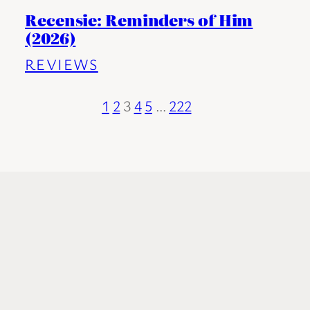
Recensie: Reminders of Him
(2026)
REVIEWS
1
2
3
4
5
…
222