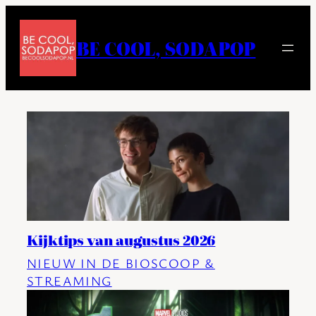
Ga
naar
BE COOL, SODAPOP
de
inhoud
Kijktips van augustus 2026
NIEUW IN DE BIOSCOOP &
STREAMING