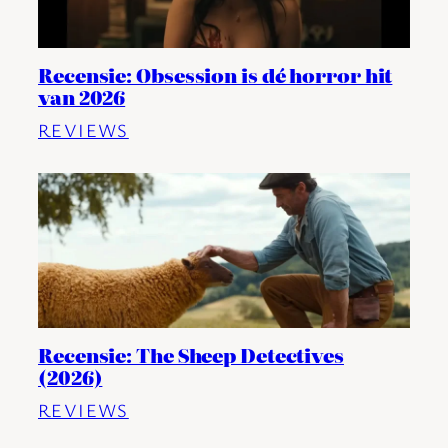
Recensie: Obsession is dé horror hit
van 2026
REVIEWS
Recensie: The Sheep Detectives
(2026)
REVIEWS