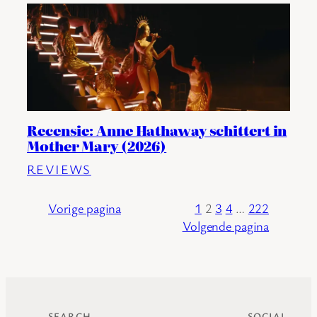
Recensie: Anne Hathaway schittert in
Mother Mary (2026)
REVIEWS
Vorige pagina
1
2
3
4
…
222
Volgende pagina
SEARCH
SOCIAL