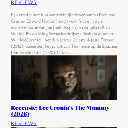
REVIEWS
Een etentje met hun aantrekkelijke bovenburen (Penélope
Cruz en Edward Norton) zorgt voor frictie in de al
wankele relatie van Joe (Seth Rogen) en Angela (Olivia
Wilde). Beoordeling Scenarioschrijvers Rashida Jones en
Will McCormack, het duo achter Celeste & Jesse Forever
(2012), baseerden het script van The Invite op de Spaanse
film Sentimental (2020). Olivia…
Recensie: Lee Cronin’s The Mummy
(2026)
REVIEWS