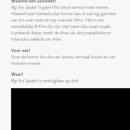
Waarom een aanrader?
Big Ass Spider!
is geen film die je serieus moet nemen.
Hoewel meer komedie dan horror kan ik wel erg genieten
van dit soort over de top monster films. Het is een
vermakelijke B-film die zijn titel meer dan waar maakt.
Lombardo Boyar steelt de show als de sympathieke en
hilarische sidekick van Alex.
Voor wie?
Voor de horror fan die van cheesy vermaak houdt en van
monster movies.
Waar?
Big Ass Spider!
is verkrijgbaar op dvd.