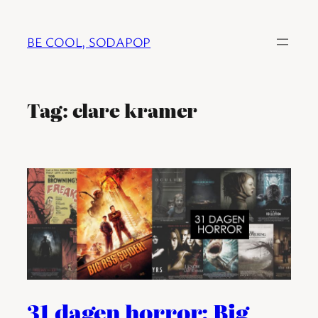
Ga
naar
BE COOL, SODAPOP
de
inhoud
Tag:
clare kramer
31 dagen horror: Big