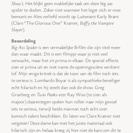
Show
). Het blijkt geen makkelijke taak om deze big ass
spider te doden. Zeker niet wanneer het leger zich er mee
bemoeit en Alex verliefd wordt op Luitenant Karly Brant
(Clare “The Glorious One” Kramer,
Buffy the Vampire
Slayer
).
Beoordeling
Big Ass Spider
is een vermakelijke B-film die zijn titel meer
dan waar maakt. Dit is een filmpje waar je niet veel
verwacht, maar het zit prima in elkaar. De special effects
zien er prima uit en met name de openingsscène verdient
lof. Mijn enige kritiek is dat de toon van de film toch iets
te serieus is.
Lombardo Boyar is als sympathieke beveiliger
echt hilarisch en hij steelt dan ook de show.
Greg
Grunberg en
Twin Peaks
-ster Ray Wise (
te zien als
majoor) daarentegen spelen hun rollen naar mijn gevoel
iets te serieus, terwijl beide mannen toch echt over
komisch talent beschikken. En laten we Clare Kramer niet
vergeten! Deze dame kan met het juiste materiaal ook
hilarisch zijn en helaas kreeg zij hier niet de kans om dit te