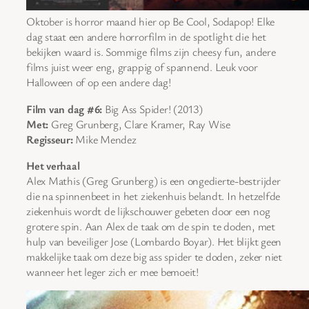
Oktober is horror maand hier op Be Cool, Sodapop! Elke
dag staat een andere horrorfilm in de spotlight die het
bekijken waard is. Sommige films zijn cheesy fun, andere
films juist weer eng, grappig of spannend. Leuk voor
Halloween of op een andere dag!
Film van dag #6:
Big Ass Spider! (2013)
Met:
Greg Grunberg, Clare Kramer, Ray Wise
Regisseur:
Mike Mendez
Het verhaal
Alex Mathis (Greg Grunberg) is een ongedierte-bestrijder
die na spinnenbeet in het ziekenhuis belandt. In hetzelfde
ziekenhuis wordt de lijkschouwer gebeten door een nog
grotere spin. Aan Alex de taak om de spin te doden, met
hulp van beveiliger Jose (Lombardo Boyar). Het blijkt geen
makkelijke taak om deze big ass spider te doden, zeker niet
wanneer het leger zich er mee bemoeit!