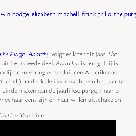
dwin hodge
elizabeth mitchell
frank grillo
the pur
The Purge: Anarchy
volgt er later dit jaar
The
o uit het tweede deel,
Anarchy
, is terug. Hij is
aarlijkse zuivering en besluit een Amerikaanse
itchell) op de dodelijkste nacht van het jaar te
 einde maken aan de jaarlijkse purge, maar er
met haar eens zijn en haar willen uitschakelen.
lection Year
hier: