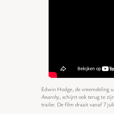
Edwin Hodge, de vreemdeling ui
Anarchy
, schijnt ook terug te zij
trailer. De film draait vanaf 7 juli