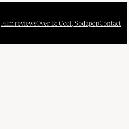
Film reviews
Over Be Cool, Sodapop
Contact