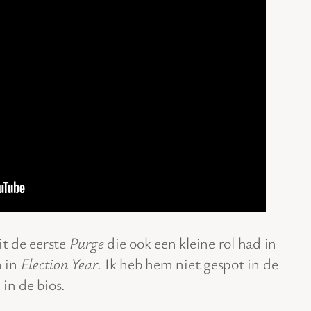
t de eerste
Purge
die ook een kleine rol had in
n in
Election Year
. Ik heb hem niet gespot in de
 in de bios.