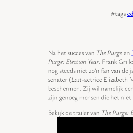
#tags
e
Na het succes van
The Purge
en
Purge: Election Year
. Frank Grill
nog steeds niet zo’n fan van de j
senator (
Lost
-actrice Elizabeth M
beschermen. Zij wil namelijk een
zijn genoeg mensen die het niet 
Bekijk de trailer van
The Purge: E