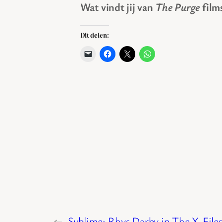
Wat vindt jij van
The Purge
film
Dit delen:
←
Sublime: Rhys Darby in The X-File