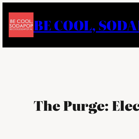
Ga
naar
BE COOL, SOD
de
inhoud
The Purge: Elec