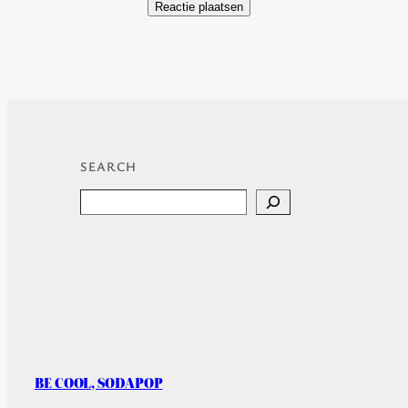
SEARCH
Search
BE COOL, SODAPOP