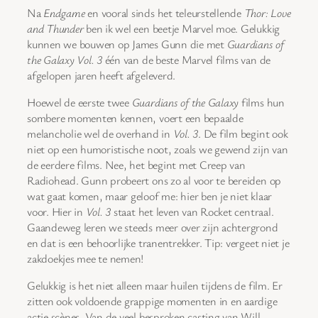
Na
Endgame
en vooral sinds het teleurstellende
Thor: Love
and Thunder
ben ik wel een beetje Marvel moe. Gelukkig
kunnen we bouwen op James Gunn die met
Guardians of
the Galaxy Vol. 3
één van de beste Marvel films van de
afgelopen jaren heeft afgeleverd.
Hoewel de eerste twee
Guardians of the Galaxy
films hun
sombere momenten kennen, voert een bepaalde
melancholie wel de overhand in
Vol. 3
. De film begint ook
niet op een humoristische noot, zoals we gewend zijn van
de eerdere films. Nee, het begint met Creep van
Radiohead. Gunn probeert ons zo al voor te bereiden op
wat gaat komen, maar geloof me: hier ben je niet klaar
voor. Hier in
Vol. 3
staat het leven van Rocket centraal.
Gaandeweg leren we steeds meer over zijn achtergrond
en dat is een behoorlijke tranentrekker. Tip: vergeet niet je
zakdoekjes mee te nemen!
Gelukkig is het niet alleen maar huilen tijdens de film. Er
zitten ook voldoende grappige momenten in en aardige
actie scènes. Van de veel besproken casting van Will