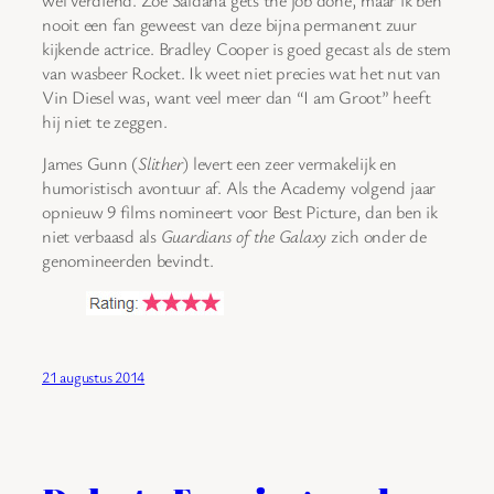
wel verdiend. Zoe Saldana gets the job done, maar ik ben
nooit een fan geweest van deze bijna permanent zuur
kijkende actrice. Bradley Cooper is goed gecast als de stem
van wasbeer Rocket. Ik weet niet precies wat het nut van
Vin Diesel was, want veel meer dan “I am Groot” heeft
hij niet te zeggen.
James Gunn (
Slither
) levert een zeer vermakelijk en
humoristisch avontuur af. Als the Academy volgend jaar
opnieuw 9 films nomineert voor Best Picture, dan ben ik
niet verbaasd als
Guardians of the Galaxy
zich onder de
genomineerden bevindt.
21 augustus 2014