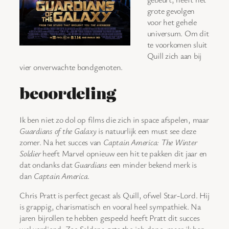
grote gevolgen
voor het gehele
universum. Om dit
te voorkomen sluit
Quill zich aan bij
vier onverwachte bondgenoten.
beoordeling
Ik ben niet zo dol op films die zich in space afspelen, maar
Guardians of the Galaxy
is natuurlijk een must see deze
zomer. Na het succes van
Captain America: The Winter
Soldier
heeft Marvel opnieuw een hit te pakken dit jaar en
dat ondanks dat
Guardians
een minder bekend merk is
dan
Captain America
.
Chris Pratt is perfect gecast als Quill, ofwel Star-Lord. Hij
is grappig, charismatisch en vooral heel sympathiek. Na
jaren bijrollen te hebben gespeeld heeft Pratt dit succes