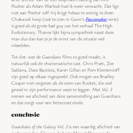
Poulter als Adam Warlock had ik meer verwacht. Dat ligt
niet aan Poulter zelf: hij krijgt helaas te weinig te doen.
Chukwudi Iwuji (ook te zien in Gunn’s
Peacemaker
serie)
is goed als de grote bad guy van het verhaal The High
Evolutionary. Thanos lijkt bijna sympathiek naast deze
man dus dan kan je je de ernst van de situatie wel
inbeelden.
Tot slot: wat de
Guardians
films zo goed maakt, is
natuurlijk ook de charismatische cast. Chris Pratt, Zoe
Saldana, Dave Bautista, Karen Gillan en Pom Klementieff
zijn goed op elkaar ingespeeld. Ook mogen we Bradley
Cooper niet vergeten als de stem van Rocket, die veel
gevoel in zijn performance weet te leggen. Met
Vol. 3
nemen we afscheid van deze samenstelling aan Guardians
en dat zorgt voor een bitterzoet einde.
conclusie
Guardians of the Galaxy Vol. 3
is een waardig afscheid van
oude vrienden. Eén van de beste Marvel films van de