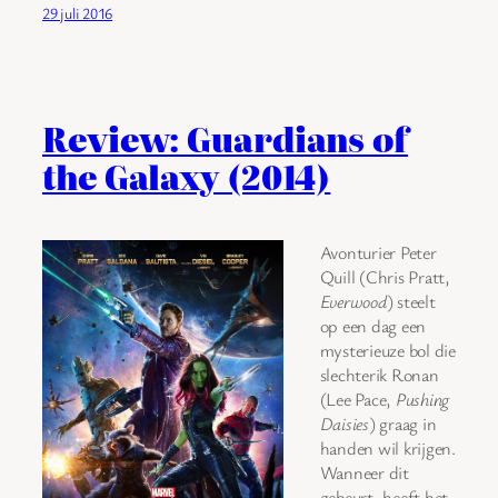
29 juli 2016
Review: Guardians of
the Galaxy (2014)
Avonturier Peter
Quill (Chris Pratt,
Everwood
) steelt
op een dag een
mysterieuze bol die
slechterik Ronan
(Lee Pace,
Pushing
Daisies
) graag in
handen wil krijgen.
Wanneer dit
gebeurt, heeft het