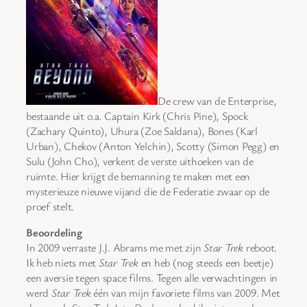
De crew van de Enterprise,
bestaande uit o.a. Captain Kirk (Chris Pine), Spock
(Zachary Quinto), Uhura (Zoe Saldana), Bones (Karl
Urban), Chekov (Anton Yelchin), Scotty (Simon Pegg) en
Sulu (John Cho), verkent de verste uithoeken van de
ruimte. Hier krijgt de bemanning te maken met een
mysterieuze nieuwe vijand die de Federatie zwaar op de
proef stelt.
Beoordeling
In 2009 verraste J.J. Abrams me met zijn
Star Trek
reboot.
Ik heb niets met
Star Trek
en heb (nog steeds een beetje)
een aversie tegen space films. Tegen alle verwachtingen in
werd
Star Trek
één van mijn favoriete films van 2009. Met