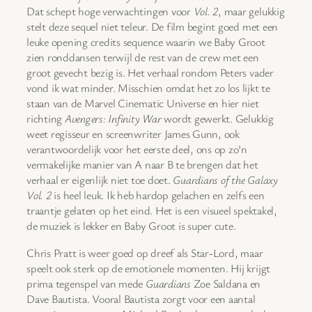
Dat schept hoge verwachtingen voor
Vol. 2
, maar gelukkig
stelt deze sequel niet teleur. De film begint goed met een
leuke opening credits sequence waarin we Baby Groot
zien ronddansen terwijl de rest van de crew met een
groot gevecht bezig is. Het verhaal rondom Peters vader
vond ik wat minder. Misschien omdat het zo los lijkt te
staan van de Marvel Cinematic Universe en hier niet
richting
Avengers: Infinity War
wordt gewerkt. Gelukkig
weet regisseur en screenwriter James Gunn, ook
verantwoordelijk voor het eerste deel, ons op zo’n
vermakelijke manier van A naar B te brengen dat het
verhaal er eigenlijk niet toe doet.
Guardians of the Galaxy
Vol. 2
is heel leuk. Ik heb hardop gelachen en zelfs een
traantje gelaten op het eind. Het is een visueel spektakel,
de muziek is lekker en Baby Groot is super cute.
Chris Pratt is weer goed op dreef als Star-Lord, maar
speelt ook sterk op de emotionele momenten. Hij krijgt
prima tegenspel van mede
Guardians
Zoe Saldana en
Dave Bautista. Vooral Bautista zorgt voor een aantal