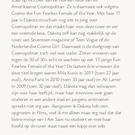
Amerikaanse Cosmopolitan. Ze is daarnaast ook volgens
Cosmo the Fun Fearless Female of the Year. Met haar 17
jaar is Dakota misschien nog iets te jong voor
Cosmopolitan en dat maakt haar voor deze cover en eer
een vreemde keus. Dakota zelf kan nog makkelijk op de
cover van Seventeen magazine of Teen Vogue of de
Nederlandse Cosmo Girl. Daarnaast is de doelgroep van
Cosmopolitan toch wel wat ouder. Zitten vrouwen van
tegen de 30 of 30+ echt te wachten op een 17-jarige Fun
Fearless Female of the Year? De laatste drie vrouwen die
deze titel kregen waren Mila Kunis in 2011 (toen 27 jaar
oud), Anna Faris in 2010 (toen 33 jaar oud) en Ali Larter
in 2009 (toen 32 jaar oud). Dakota mag dan volwassen
zijn voor haar leeftijd, maar haar interview over gaan
studeren in een andere stad en jongens ontmoeten
spreekt niet erg aan. Aangezien ik Dakota heb zien
opgroeien in films, voel ik me alleen maar erg oud dat dat
kleine meisje van
I Am Sam
nu studeert en met haar
hoofd op de cover staat naast een kopje over seks.