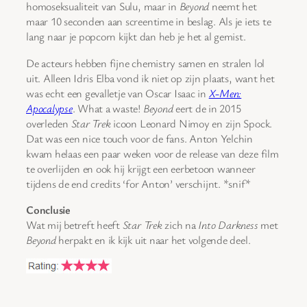
homoseksualiteit van Sulu, maar in
Beyond
neemt het
maar 10 seconden aan screentime in beslag. Als je iets te
lang naar je popcorn kijkt dan heb je het al gemist.
De acteurs hebben fijne chemistry samen en stralen lol
uit. Alleen Idris Elba vond ik niet op zijn plaats, want het
was echt een gevalletje van Oscar Isaac in
X-Men:
Apocalypse
. What a waste!
Beyond
eert de in 2015
overleden
Star Trek
icoon Leonard Nimoy en zijn Spock.
Dat was een nice touch voor de fans. Anton Yelchin
kwam helaas een paar weken voor de release van deze film
te overlijden en ook hij krijgt een eerbetoon wanneer
tijdens de end credits ‘for Anton’ verschijnt. *snif*
Conclusie
Wat mij betreft heeft
Star Trek
zich na
Into Darkness
met
Beyond
herpakt en ik kijk uit naar het volgende deel.