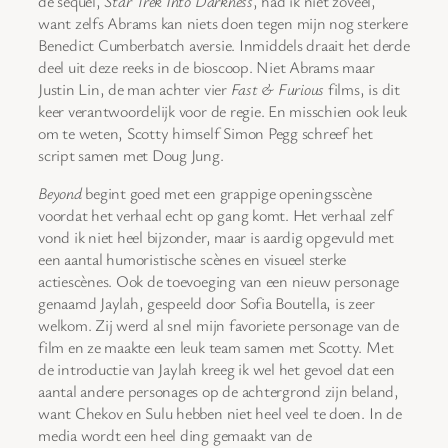
de sequel,
Star Trek Into Darkness
, had ik niet zoveel,
want zelfs Abrams kan niets doen tegen mijn nog sterkere
Benedict Cumberbatch aversie. Inmiddels draait het derde
deel uit deze reeks in de bioscoop. Niet Abrams maar
Justin Lin, de man achter vier
Fast & Furious
films, is dit
keer verantwoordelijk voor de regie. En misschien ook leuk
om te weten, Scotty himself Simon Pegg schreef het
script samen met Doug Jung.
Beyond
begint goed met een grappige openingsscène
voordat het verhaal echt op gang komt. Het verhaal zelf
vond ik niet heel bijzonder, maar is aardig opgevuld met
een aantal humoristische scènes en visueel sterke
actiescènes. Ook de toevoeging van een nieuw personage
genaamd Jaylah, gespeeld door Sofia Boutella, is zeer
welkom. Zij werd al snel mijn favoriete personage van de
film en ze maakte een leuk team samen met Scotty. Met
de introductie van Jaylah kreeg ik wel het gevoel dat een
aantal andere personages op de achtergrond zijn beland,
want Chekov en Sulu hebben niet heel veel te doen. In de
media wordt een heel ding gemaakt van de