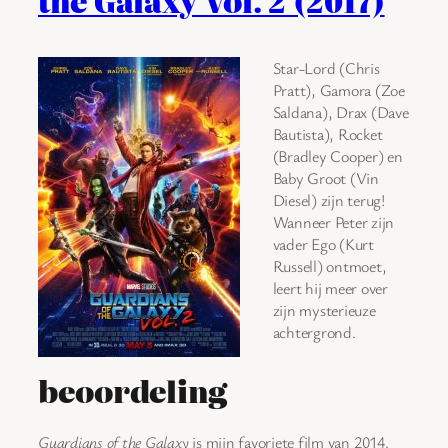
the Galaxy Vol. 2 (2017)
Star-Lord (Chris
Pratt), Gamora (Zoe
Saldana), Drax (Dave
Bautista), Rocket
(Bradley Cooper) en
Baby Groot (Vin
Diesel) zijn terug!
Wanneer Peter zijn
vader Ego (Kurt
Russell) ontmoet,
leert hij meer over
zijn mysterieuze
achtergrond.
beoordeling
Guardians of the Galaxy
is mijn favoriete film van 2014.