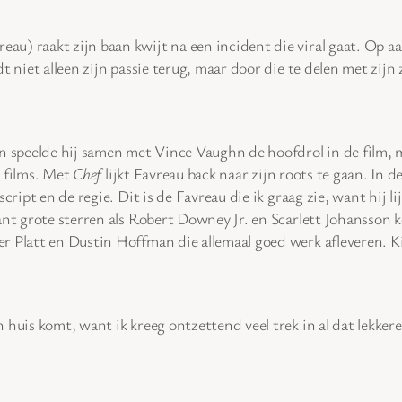
eau) raakt zijn baan kwijt na een incident die viral gaat. Op 
t niet alleen zijn passie terug, maar door die te delen met zij
en speelde hij samen met Vince Vaughn de hoofdrol in de film, m
n
films. Met
Chef
lijkt Favreau back naar zijn roots te gaan. In d
cript en de regie. Dit is de Favreau die ik graag zie, want hij l
nt grote sterren als Robert Downey Jr. en Scarlett Johansson kom
er Platt en Dustin Hoffman die allemaal goed werk afleveren.
 huis komt, want ik kreeg ontzettend veel trek in al dat lekker