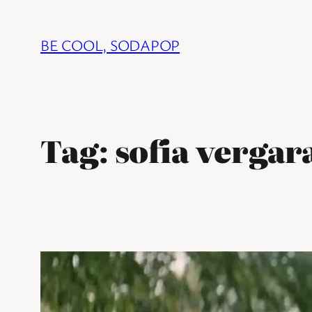
Ga
naar
BE COOL, SODAPOP
de
inhoud
Tag:
sofia vergar