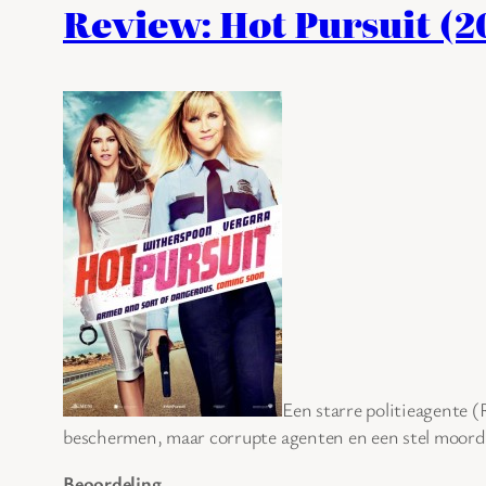
Review: Hot Pursuit (2
Een starre politieagente
beschermen, maar corrupte agenten en een stel moorde
Beoordeling