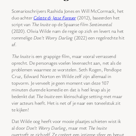
Scenarioschrijvers Rashida Jones en Will McCormack, het
duo achter
Celeste & Jesse Forever
(2012), baseerden het
script van
The Invite
op de Spaanse film
Sentimental
(2020). Olivia Wilde nam de regie op zich en levert na het
rommelige
Don’t Worry Darling
(2022) een regelrechte hit
af.
The Invite
is een grappige film, maar vooral verrassend
oprecht. De personages voelen levensecht aan, net als de
problemen waarmee ze worstelen. Seth Rogen, Penélope
Cruz, Edward Norton en Wilde zelf zijn allemaal in
topvorm. Je verveelt je geen moment van deze 107
minuten durende komedie en dat is heel knap als je
bedenkt dat
The Invite
een kleinschalige setting met maar
vier acteurs heeft. Het is net of je naar een toneelstuk zit
te kijken!
Dat Wilde oog heeft voor mooie plaatjes schieten wist ik
al door
Don’t Worry Darling
, maar met
The Invite
overtreft ze zichzelf. Ze creëert een intieme sfeer en benut