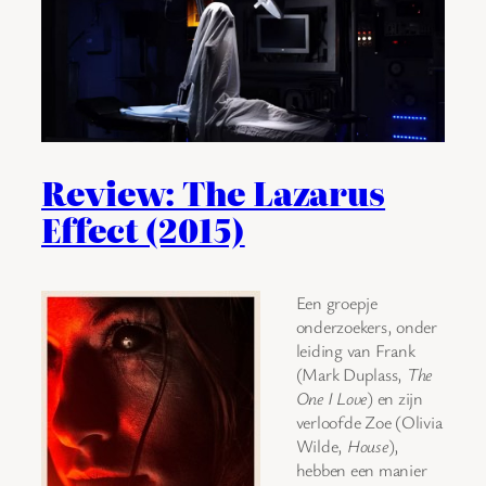
Review: The Lazarus
Effect (2015)
Een groepje
onderzoekers, onder
leiding van Frank
(Mark Duplass,
The
One I Love
) en zijn
verloofde Zoe (Olivia
Wilde,
House
),
hebben een manier