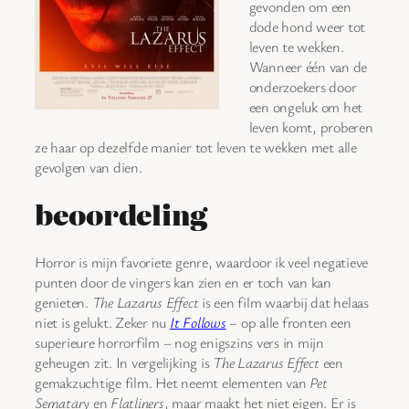
gevonden om een
dode hond weer tot
leven te wekken.
Wanneer één van de
onderzoekers door
een ongeluk om het
leven komt, proberen
ze haar op dezelfde manier tot leven te wekken met alle
gevolgen van dien.
beoordeling
Horror is mijn favoriete genre, waardoor ik veel negatieve
punten door de vingers kan zien en er toch van kan
genieten.
The Lazarus Effect
is een film waarbij dat helaas
niet is gelukt. Zeker nu
It Follows
– op alle fronten een
superieure horrorfilm – nog enigszins vers in mijn
geheugen zit. In vergelijking is
The Lazarus Effect
een
gemakzuchtige film. Het neemt elementen van
Pet
Sematary
en
Flatliners
, maar maakt het niet eigen. Er is