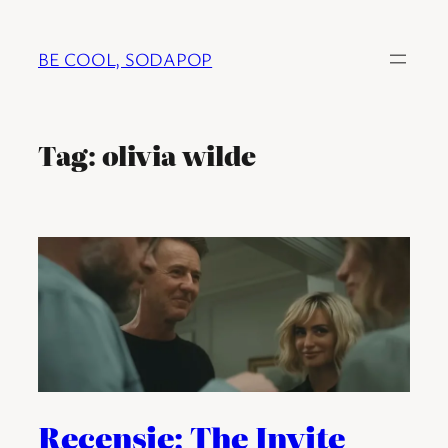
Ga
naar
BE COOL, SODAPOP
de
inhoud
Tag:
olivia wilde
Recensie: The Invite