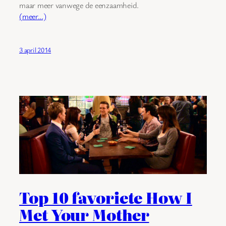
maar meer vanwege de eenzaamheid.
(meer…)
3 april 2014
Top 10 favoriete How I
Met Your Mother