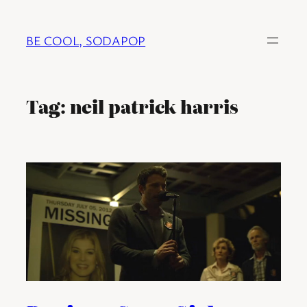
Ga
naar
BE COOL, SODAPOP
de
inhoud
Tag:
neil patrick harris