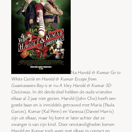
Na
Harold & Kumar Go to
White Castle
en
Harold & Kumar Escape from
Guantanamo Bay
is er nu
A Very Harold & Kumar 3D
Christmas
. In dit derde deel hebben de oude vrienden
elkaar al 2 jaar niet gezien. Harold (John Cho) heeft een
goede baan en is inmiddels getrouwd met Maria (Paula
Garces). Kumar (Kal Penn) en Vanessa (Daneel Harris)
zijn uit elkaar, maar hij komt er later achter dat ze
zwanger is van zijn kind. Door omstandigheden komen
Harold en Kumar toch weer met elkaar in contact en