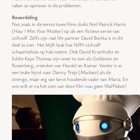
raken ze opnieuw in de problemen.
Beoordeling
Net zoals in de eerste twee films duikt Neil Patrick Harris
(
How I Met Your Mother
) op als een fictieve versie van
zichzelf. Zelfs zijn real life partner David Burtka is in dit
deel te zien. Het blijft leuk hoe NPH zichzelf
schaamteloos op hak neemt. Ook David Krumholtz en
Eddie Kaye Thomas zijn weer te zien als Goldstein en
Rosenberg, vrienden van Harold en Kumar. Verder is er
een leuke bijrol voor Danny Trejo (
Machete
) als de
strenge, maar erg van kerst houdende vader van Maria. En
wie wilt er na het zien van deze film nou geen Wafflebot?