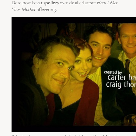
Deze post bevat
spoilers
over de allerlaatste
How I Met
Your Mother
aflevering.