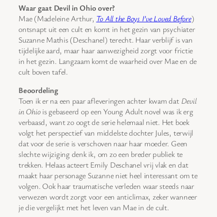
Waar gaat Devil in Ohio over?
Mae (Madeleine Arthur,
To All the Boys I’ve Loved Before
)
ontsnapt uit een cult en komt in het gezin van psychiater
Suzanne Mathis (Deschanel) terecht. Haar verblijf is van
tijdelijke aard, maar haar aanwezigheid zorgt voor frictie
in het gezin. Langzaam komt de waarheid over Mae en de
cult boven tafel.
Beoordeling
Toen ik er na een paar afleveringen achter kwam dat
Devil
in Ohio
is gebaseerd op een Young Adult novel was ik erg
verbaasd, want zo oogt de serie helemaal niet. Het boek
volgt het perspectief van middelste dochter Jules, terwijl
dat voor de serie is verschoven naar haar moeder. Geen
slechte wijziging denk ik, om zo een breder publiek te
trekken. Helaas acteert Emily Deschanel vrij vlak en dat
maakt haar personage Suzanne niet heel interessant om te
volgen. Ook haar traumatische verleden waar steeds naar
verwezen wordt zorgt voor een anticlimax, zeker wanneer
je die vergelijkt met het leven van Mae in de cult.