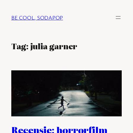
Ga
naar
BE COOL, SODAPOP
de
inhoud
Tag:
julia garner
Recensie: horrorfilm