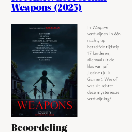
Weapons (2025)
In
Weapons
verdwijnen in één
nacht, op
hetzelfde tijdstip
17 kinderen,
allemaal uit de
klas van juf
Justine (Julia
Garner). Wie of
wat zit achter
deze mysterieuze
verdwijning?
Beoordeling