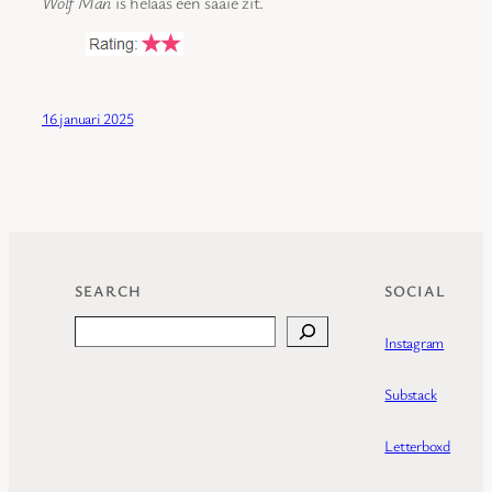
Wolf Man
is helaas een saaie zit.
16 januari 2025
SEARCH
SOCIAL
Search
Instagram
Substack
Letterboxd