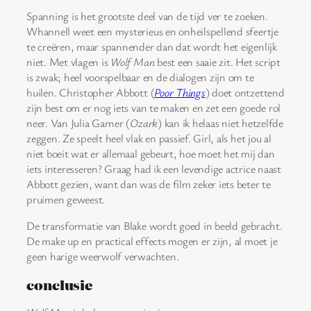
Spanning is het grootste deel van de tijd ver te zoeken.
Whannell weet een mysterieus en onheilspellend sfeertje
te creëren, maar spannender dan dat wordt het eigenlijk
niet. Met vlagen is
Wolf Man
best een saaie zit. Het script
is zwak; heel voorspelbaar en de dialogen zijn om te
huilen. Christopher Abbott (
Poor Things
) doet ontzettend
zijn best om er nog iets van te maken en zet een goede rol
neer. Van Julia Garner (
Ozark
) kan ik helaas niet hetzelfde
zeggen. Ze speelt heel vlak en passief. Girl, als het jou al
niet boeit wat er allemaal gebeurt, hoe moet het mij dan
iets interesseren? Graag had ik een levendige actrice naast
Abbott gezien, want dan was de film zeker iets beter te
pruimen geweest.
De transformatie van Blake wordt goed in beeld gebracht.
De make up en practical effects mogen er zijn, al moet je
geen harige weerwolf verwachten.
conclusie