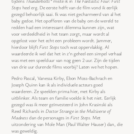
tijdens
Thunderbolts*
miste ik in
The Fantastic Four: First
Steps
heel erg. De eerste helft van de film vond ik eerlijk
gezegd behoorlijk saai. Ik was niet gecharmeerd van al het
baby gedoe. Het opofferen van de baby om de wereld te
redden had een interessant dilemma kunnen zijn, wat
voor verdeeldheid in het team zorgt, maar wordt al
opgelost voor het echt een probleem wordt. Jammer,
hierdoor blijft
First Steps
toch wat oppervlakkig. Al
waardeerde ik wel dat het in z’n geheel een simpel verhaal
was met een speelduur van nog geen 2 uur. Zijn de tijden
van drie uur durende films voorbij? Laten we het hopen.
Pedro Pascal, Vanessa Kirby, Ebon Moss-Bachrach en
Joseph Quinn kan ik als individuele acteurs goed
waarderen. Ze speelden prima hier, met Kirby als
uitblinker. Als team en familie voelde ik het niet. Eerlijk
gezegd was ik meer geïnvesteerd in John Krasinski als
Reed Richards in
Doctor Strange in the Multiverse of
Madness
dan de personages in
First Steps
. Met
uitzondering van Mole Man (Paul Walter Hauser) dan, die
was geweldig.