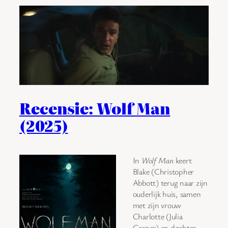
Recensie: Wolf Man
(2025)
In
Wolf Man
keert
Blake (Christopher
Abbott) terug naar zijn
ouderlijk huis, samen
met zijn vrouw
Charlotte (Julia
Garner) en dochter