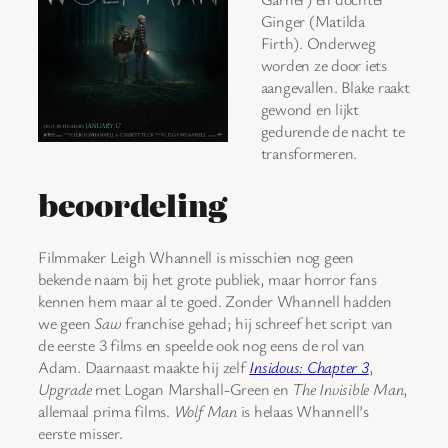
Ginger (Matilda
Firth). Onderweg
worden ze door iets
aangevallen. Blake raakt
gewond en lijkt
gedurende de nacht te
transformeren.
beoordeling
Filmmaker Leigh Whannell is misschien nog geen
bekende naam bij het grote publiek, maar horror fans
kennen hem maar al te goed. Zonder Whannell hadden
we geen
Saw
franchise gehad; hij schreef het script van
de eerste 3 films en speelde ook nog eens de rol van
Adam. Daarnaast maakte hij zelf
Insidous: Chapter 3
,
Upgrade
met Logan Marshall-Green en
The Invisible Man
,
allemaal prima films.
Wolf Man
is helaas Whannell’s
eerste misser.