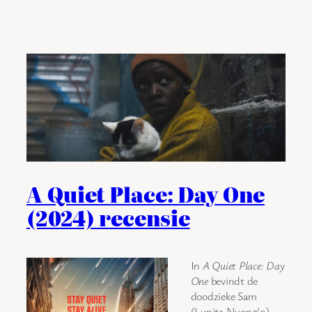
A Quiet Place: Day One
(2024) recensie
In
A Quiet Place: Day
One
bevindt de
doodzieke Sam
(Lupita Nyong’o)