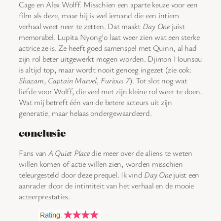
Cage en Alex Wolff. Misschien een aparte keuze voor een
film als deze, maar hij is wel iemand die een intiem
verhaal weet neer te zetten. Dat maakt
Day One
juist
memorabel. Lupita Nyong’o laat weer zien wat een sterke
actrice ze is. Ze heeft goed samenspel met Quinn, al had
zijn rol beter uitgewerkt mogen worden. Djimon Hounsou
is altijd top, maar wordt nooit genoeg ingezet (zie ook:
Shazam
,
Captain Marvel
,
Furious 7
). Tot slot nog wat
liefde voor Wolff, die veel met zijn kleine rol weet te doen.
Wat mij betreft één van de betere acteurs uit zijn
generatie, maar helaas ondergewaardeerd.
conclusie
Fans van
A Quiet Place
die meer over de aliens te weten
willen komen of actie willen zien, worden misschien
teleurgesteld door deze prequel. Ik vind
Day One
juist een
aanrader door de intimiteit van het verhaal en de mooie
acteerprestaties.