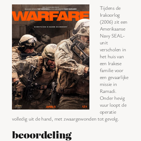
Tijdens de
Irakoorlog
(2006) zit een
Amerikaanse
Navy SEAL-
unit
verscholen in
het huis van
een Irakese
familie voor
een gevaarlijke
missie in
Ramadi.
Onder hevig
vuur loopt de
operatie
volledig uit de hand, met zwaargewonden tot gevolg.
beoordeling