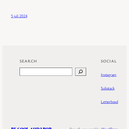
5 juli 2024
SEARCH
SOCIAL
Search
Instagram
Substack
Letterboxd
BE COOL, SODAPOP
Proudly powered by
WordPress