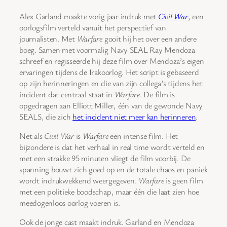
Alex Garland maakte vorig jaar indruk met
Civil War
, een
oorlogsfilm verteld vanuit het perspectief van
journalisten. Met
Warfare
gooit hij het over een andere
boeg. Samen met voormalig Navy SEAL Ray Mendoza
schreef en regisseerde hij deze film over Mendoza’s eigen
ervaringen tijdens de Irakoorlog. Het script is gebaseerd
op zijn herinneringen en die van zijn collega’s tijdens het
incident dat centraal staat in
Warfare
. De film is
opgedragen aan Elliott Miller, één van de gewonde Navy
SEALS, die zich
het incident niet meer kan herinneren
.
Net als
Civil War
is
Warfare
een intense film. Het
bijzondere is dat het verhaal in real time wordt verteld en
met een strakke 95 minuten vliegt de film voorbij. De
spanning bouwt zich goed op en de totale chaos en paniek
wordt indrukwekkend weergegeven.
Warfare
is geen film
met een politieke boodschap, maar één die laat zien hoe
meedogenloos oorlog voeren is.
Ook de jonge cast maakt indruk. Garland en Mendoza