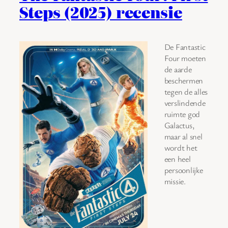
Steps (2025) recensie
De Fantastic
Four moeten
de aarde
beschermen
tegen de alles
verslindende
ruimte god
Galactus,
maar al snel
wordt het
een heel
persoonlijke
missie.