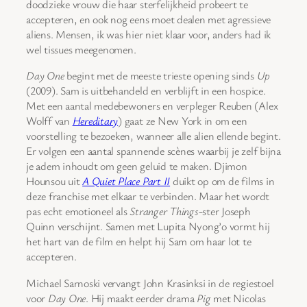
doodzieke vrouw die haar sterfelijkheid probeert te
accepteren, en ook nog eens moet dealen met agressieve
aliens. Mensen, ik was hier niet klaar voor, anders had ik
wel tissues meegenomen.
Day One
begint met de meeste trieste opening sinds
Up
(2009). Sam is uitbehandeld en verblijft in een hospice.
Met een aantal medebewoners en verpleger Reuben (Alex
Wolff van
Hereditary
) gaat ze New York in om een
voorstelling te bezoeken, wanneer alle alien ellende begint.
Er volgen een aantal spannende scènes waarbij je zelf bijna
je adem inhoudt om geen geluid te maken. Djimon
Hounsou uit
A Quiet Place Part II
duikt op om de films in
deze franchise met elkaar te verbinden. Maar het wordt
pas echt emotioneel als
Stranger Things
-ster Joseph
Quinn verschijnt. Samen met Lupita Nyong’o vormt hij
het hart van de film en helpt hij Sam om haar lot te
accepteren.
Michael Sarnoski vervangt John Krasinksi in de regiestoel
voor
Day One
. Hij maakt eerder drama
Pig
met Nicolas