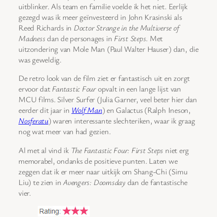
uitblinker. Als team en familie voelde ik het niet. Eerlijk
gezegd was ik meer geïnvesteerd in John Krasinski als
Reed Richards in
Doctor Strange in the Multiverse of
Madness
dan de personages in
First Steps
. Met
uitzondering van Mole Man (Paul Walter Hauser) dan, die
was geweldig.
De retro look van de film ziet er fantastisch uit en zorgt
ervoor dat
Fantastic Four
opvalt in een lange lijst van
MCU films. Silver Surfer (Julia Garner, veel beter hier dan
eerder dit jaar in
Wolf Man
) en Galactus (Ralph Ineson,
Nosferatu
) waren interessante slechteriken, waar ik graag
nog wat meer van had gezien.
Al met al vind ik
The Fantastic Four: First Steps
niet erg
memorabel, ondanks de positieve punten. Laten we
zeggen dat ik er meer naar uitkijk om Shang-Chi (Simu
Liu) te zien in
Avengers: Doomsday
dan de fantastische
vier.