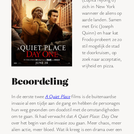
zich in New York
wanneer de aliens op
aarde landen. Samen
met Eric (Joseph
Quinn) en haar kat
Frodo probeert ze zo
stil mogelijk de stad
te doorkruisen, op
zoek naar acceptatie,
vrijheid en pizza.
Beoordeling
In de eerste twee
A Quiet Place
films is de buitenaardse
invasie al een tijdje aan de gang en hebben de personages
hun weg gevonden om doodstil met de omstandigheden
om te gaan. Ik had verwacht dat
A Quiet Place: Day One
over het begin van die invasie zou gaan. Meer chaos, meer
alien actie, meer bloed. Wat ik kreeg is een drama over een