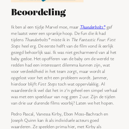
Beoordeling
Ik ben al een tijdje Marvel moe, maar
Thunderbolts*
gaf
me laatst weer een sprankje hoop. De fun die ik had
tijdens
Thunderbolts*
miste ik in
The Fantastic Four: First
Steps
heel erg. De eerste helft van de film vond ik eerlijk
gezegd behoorlijk saai. Ik was niet gecharmeerd van al het
baby gedoe. Het opofferen van de baby om de wereld te
redden had een interessant dilemma kunnen zijn, wat
voor verdeeldheid in het team zorgt, maar wordt al
opgelost voor het echt een probleem wordt. Jammer,
hierdoor blijft
First Steps
toch wat oppervlakkig. Al
waardeerde ik wel dat het in z’n geheel een simpel verhaal
was met een speelduur van nog geen 2 uur. Zijn de tijden
van drie uur durende films voorbij? Laten we het hopen.
Pedro Pascal, Vanessa Kirby, Ebon Moss-Bachrach en
Joseph Quinn kan ik als individuele acteurs goed
waarderen. Ze speelden prima hier, met Kirby als