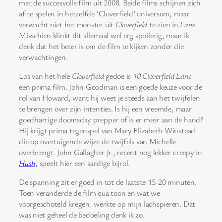
met de succesvolle film uit 2008. Beide films schijnen zich
af te spelen in hetzelfde ‘Cloverfield’ universum, maar
verwacht niet het monster uit
Cloverfield
te zien in
Lane
.
Misschien klinkt dit allemaal wel erg spoilerig, maar ik
denk dat het beter is om de film te kijken zonder die
verwachtingen.
Los van het hele
Cloverfield
gedoe is
10 Cloverfield Lane
een prima film. John Goodman is een goede keuze voor de
rol van Howard, want hij weet je steeds aan het twijfelen
te brengen over zijn intenties. Is hij een vreemde, maar
goedhartige doomsday prepper of is er meer aan de hand?
Hij krijgt prima tegenspel van Mary Elizabeth Winstead
die op overtuigende wijze de twijfels van Michelle
overbrengt. John Gallagher Jr., recent nog lekker creepy in
Hush
, speelt hier een aardige bijrol.
De spanning zit er goed in tot de laatste 15-20 minuten.
Toen veranderde de film qua toon en wat we
voorgeschoteld kregen, werkte op mijn lachspieren. Dat
was niet geheel de bedoeling denk ik zo.