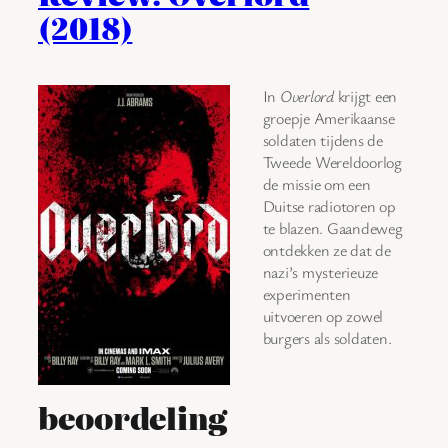
(2018)
In
Overlord
krijgt een
groepje Amerikaanse
soldaten tijdens de
Tweede Wereldoorlog
de missie om een
Duitse radiotoren op
te blazen. Gaandeweg
ontdekken ze dat de
nazi’s mysterieuze
experimenten
uitvoeren op zowel
burgers als soldaten.
beoordeling