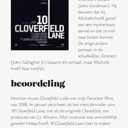
(John Goodman). Hij
beweert dat hij
Michelle heeft gered
van een mysterieuze
aanval en dat ze niet
naar buiten kunnen.
De enige andere
persoon in de
schuilkelder, Emmett
(John Gallagher Jr.) beaamt dit verhaal, maar Michelle
heeft haar twijfels.
beoordeling
Monster movie
Cloverfield
is één van mijn favoriete films
van 2008. In januari verscheen uit het niets de trailer voor
10 Cloverfield Lane
, net als de originele
Cloverfield
, een
productie van J.J. Abrams. Mijn interesse was onmiddellijk
gewekt! Helaas heeft
10 Cloverfield Lane
niets te maken