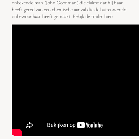
onbekende man (John Goodman) die claimt dat hij haar
heeft gered van een chemische aanval die de buitenwereld
onbewoonbaar heeft gemaakt. Bekijk de trailer hier: