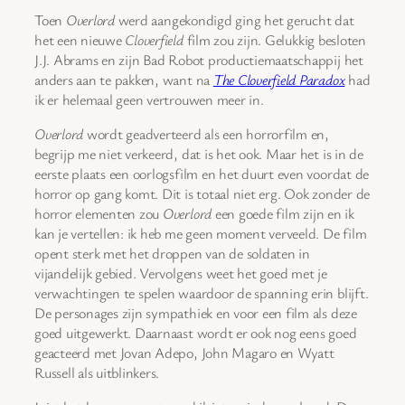
Toen
Overlord
werd aangekondigd ging het gerucht dat
het een nieuwe
Cloverfield
film zou zijn. Gelukkig besloten
J.J. Abrams en zijn Bad Robot productiemaatschappij het
anders aan te pakken, want na
The Cloverfield Paradox
had
ik er helemaal geen vertrouwen meer in.
Overlord
wordt geadverteerd als een horrorfilm en,
begrijp me niet verkeerd, dat is het ook. Maar het is in de
eerste plaats een oorlogsfilm en het duurt even voordat de
horror op gang komt. Dit is totaal niet erg. Ook zonder de
horror elementen zou
Overlord
een goede film zijn en ik
kan je vertellen: ik heb me geen moment verveeld. De film
opent sterk met het droppen van de soldaten in
vijandelijk gebied. Vervolgens weet het goed met je
verwachtingen te spelen waardoor de spanning erin blijft.
De personages zijn sympathiek en voor een film als deze
goed uitgewerkt. Daarnaast wordt er ook nog eens goed
geacteerd met Jovan Adepo, John Magaro en Wyatt
Russell als uitblinkers.