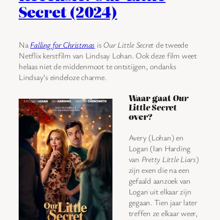
Secret (2024)
Na
Falling for Christmas
is
Our Little Secret
de tweede
Netflix kerstfilm van Lindsay Lohan. Ook deze film weet
helaas niet de middenmoot te ontstijgen, ondanks
Lindsay’s eindeloze charme.
Waar gaat
Our
Little Secret
over?
Avery (Lohan) en
Logan (Ian Harding
van
Pretty Little Liars
)
zijn exen die na een
gefaald aanzoek van
Logan uit elkaar zijn
gegaan. Tien jaar later
treffen ze elkaar weer,