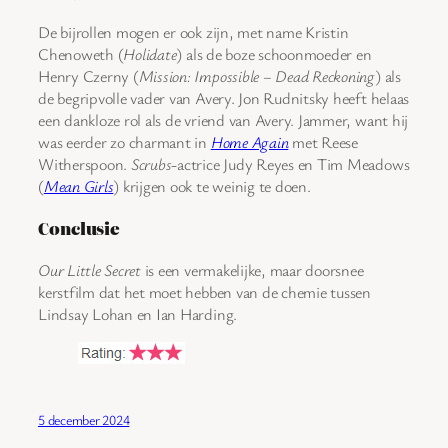
De bijrollen mogen er ook zijn, met name Kristin
Chenoweth (
Holidate
) als de boze schoonmoeder en
Henry Czerny (
Mission: Impossible – Dead Reckoning
) als
de begripvolle vader van Avery. Jon Rudnitsky heeft helaas
een dankloze rol als de vriend van Avery. Jammer, want hij
was eerder zo charmant in
Home Again
met Reese
Witherspoon.
Scrubs
-actrice Judy Reyes en Tim Meadows
(
Mean Girls
) krijgen ook te weinig te doen.
Conclusie
Our Little Secret
is een vermakelijke, maar doorsnee
kerstfilm dat het moet hebben van de chemie tussen
Lindsay Lohan en Ian Harding.
5 december 2024