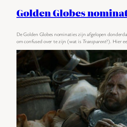
Golden Globes nominati
De Golden Globes nominaties zijn afgelopen donderdag
om confused over te zijn (wat is
Transparent
?). Hier e