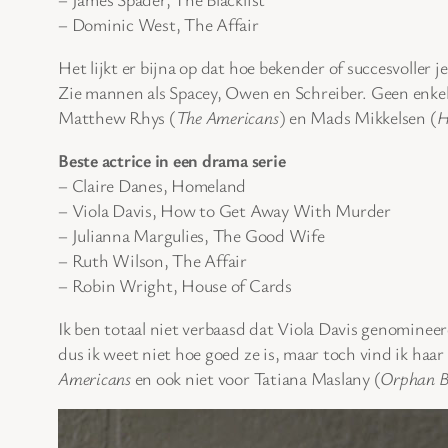
– Dominic West, The Affair
Het lijkt er bijna op dat hoe bekender of succesvoller 
Zie mannen als Spacey, Owen en Schreiber. Geen enke
Matthew Rhys (
The Americans
) en Mads Mikkelsen (
H
Beste actrice in een drama serie
– Claire Danes, Homeland
– Viola Davis, How to Get Away With Murder
– Julianna Margulies, The Good Wife
– Ruth Wilson, The Affair
– Robin Wright, House of Cards
Ik ben totaal niet verbaasd dat Viola Davis genomineerd
dus ik weet niet hoe goed ze is, maar toch vind ik ha
Americans
en ook niet voor Tatiana Maslany (
Orphan B