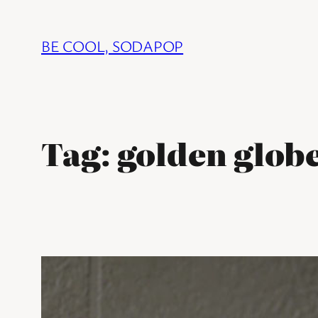
Ga
naar
BE COOL, SODAPOP
de
inhoud
Tag:
golden glob