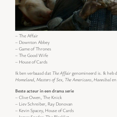
– The Affair
– Downton Abbey
– Game of Thrones
– The Good Wife
– House of Cards
Ik ben verbaasd dat
The Affair
genomineerd is. Ik heb de
Homeland
,
Masters of Sex
,
The Americans
,
Hannibal
en,
Beste acteur in een drama serie
– Clive Owen, The Knick
– Liev Schreiber, Ray Donovan
– Kevin Spacey, House of Cards
– James Spader, The Blacklist