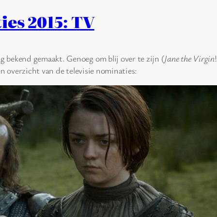
es 2015: TV
 bekend gemaakt. Genoeg om blij over te zijn (
Jane the Virgin
en overzicht van de televisie nominaties: