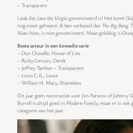
– Transparent
Leuk dat
Jane the Virgin
genomineerd is! Het komt (bij
nog nooit gehoord. Ik ben verbaasd dat
The Big Bang T
Nine-Nine
, is niet genomineerd. Maar gelukkig is
Orang
Beste acteur in een komedie serie
– Don Cheadle, House of Lies
– Ricky Gervais, Derek
– Jeffrey Tambor – Transparent
– Louis C.K., Louie
– William H. Macy, Shameless
Dit jaar geen nominaties voor Jim Parsons of Johnny Ga
Burrell is altijd goed in
Modern Family
, maar er is oo
categorie van het jaar.