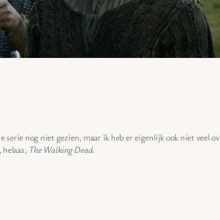
 serie nog niet gezien, maar ik heb er eigenlijk ook niet veel o
 helaas,
The Walking Dead
.