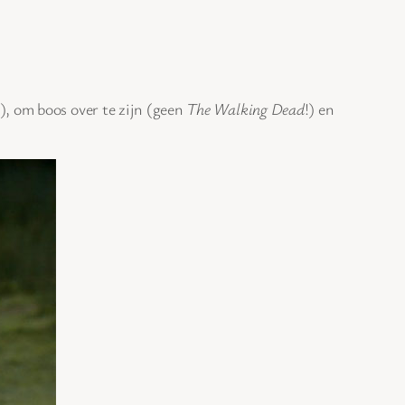
!), om boos over te zijn (geen
The Walking Dead
!) en