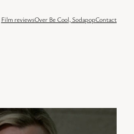
Film reviews
Over Be Cool, Sodapop
Contact