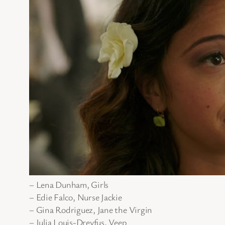
– Lena Dunham, Girls
– Edie Falco, Nurse Jackie
– Gina Rodriguez, Jane the Virgin
– Julia Louis-Dreyfus, Veep