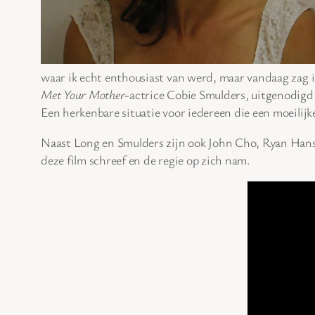
waar ik echt enthousiast van werd, maar vandaag zag i
Met Your Mother
-actrice Cobie Smulders, uitgenodigd vo
Een herkenbare situatie voor iedereen die een moeilijke
Naast Long en Smulders zijn ook John Cho, Ryan Hans
deze film schreef en de regie op zich nam.