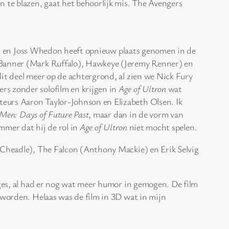
 te blazen, gaat het behoorlijk mis. The Avengers
ug en Joss Whedon heeft opnieuw plaats genomen in de
 Banner (Mark Ruffalo), Hawkeye (Jeremy Renner) en
dit deel meer op de achtergrond, al zien we Nick Fury
rs zonder solofilm en krijgen in
Age of Ultron
wat
teurs Aaron Taylor-Johnson en Elizabeth Olsen. Ik
Men: Days of Future Past
, maar dan in de vorm van
mmer dat hij de rol in
Age of Ultron
niet mocht spelen.
n Cheadle), The Falcon (Anthony Mackie) en Erik Selvig
ages, al had er nog wat meer humor in gemogen. De film
 worden. Helaas was de film in 3D wat in mijn