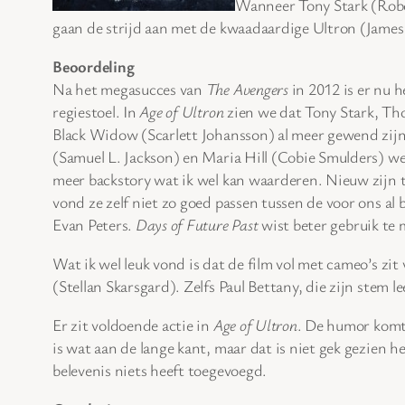
Wanneer Tony Stark (Rober
gaan de strijd aan met de kwaadaardige Ultron (James 
Beoordeling
Na het megasucces van
The Avengers
in 2012 is er nu 
regiestoel. In
Age of Ultron
zien we dat Tony Stark, Th
Black Widow (Scarlett Johansson) al meer gewend zijn 
(Samuel L. Jackson) en Maria Hill (Cobie Smulders) w
meer backstory wat ik wel kan waarderen. Nieuw zijn
vond ze zelf niet zo goed passen tussen de voor ons al 
Evan Peters.
Days of Future Past
wist beter gebruik te 
Wat ik wel leuk vond is dat de film vol met cameo’s z
(Stellan Skarsgard). Zelfs Paul Bettany, die zijn stem l
Er zit voldoende actie in
Age of Ultron
. De humor komt 
is wat aan de lange kant, maar dat is niet gek gezien 
belevenis niets heeft toegevoegd.