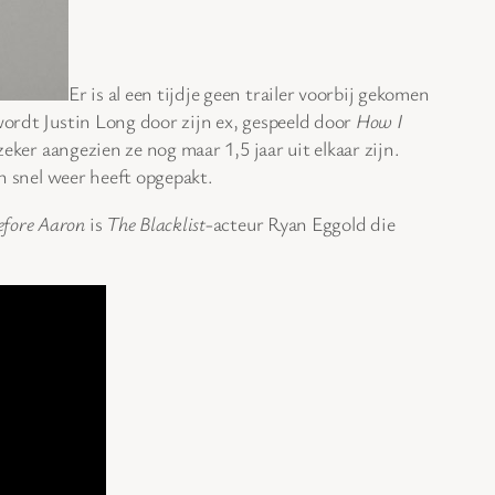
Er is al een tijdje geen trailer voorbij gekomen
ordt Justin Long door zijn ex, gespeeld door
How I
zeker aangezien ze nog maar 1,5 jaar uit elkaar zijn.
en snel weer heeft opgepakt.
Before Aaron
is
The Blacklist
-acteur Ryan Eggold die