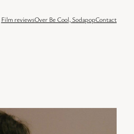
Film reviews
Over Be Cool, Sodapop
Contact