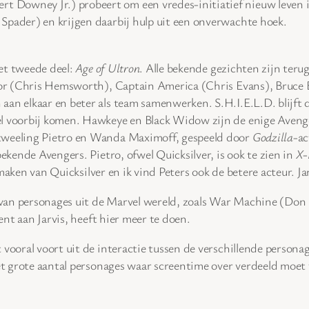
t Downey Jr.) probeert om een vredes-initiatief nieuw leven in
Spader) en krijgen daarbij hulp uit een onverwachte hoek.
het tweede deel:
Age of Ultron
. Alle bekende gezichten zijn ter
or (Chris Hemsworth), Captain America (Chris Evans), Bruce
aan elkaar en beter als team samenwerken. S.H.I.E.L.D. blijft 
el voorbij komen. Hawkeye en Black Widow zijn de enige Avenge
 tweeling Pietro en Wanda Maximoff, gespeeld door
Godzilla
-ac
bekende Avengers. Pietro, ofwel Quicksilver, is ook te zien in
X-
maken van Quicksilver en ik vind Peters ook de betere acteur. Ja
it van personages uit de Marvel wereld, zoals War Machine (Do
eent aan Jarvis, heeft hier meer te doen.
vooral voort uit de interactie tussen de verschillende person
het grote aantal personages waar screentime over verdeeld moet