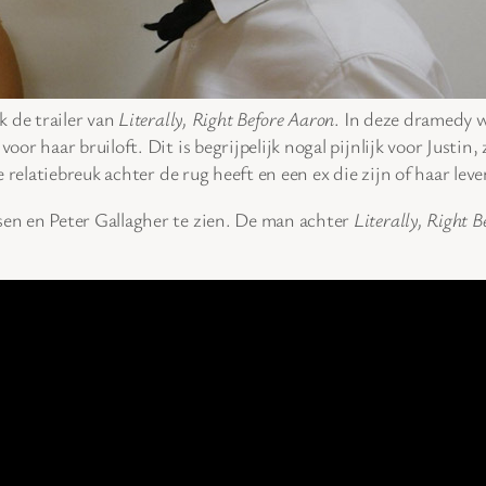
k de trailer van
Literally, Right Before Aaron
. In deze dramedy w
or haar bruiloft. Dit is begrijpelijk nogal pijnlijk voor Justin, 
 relatiebreuk achter de rug heeft en een ex die zijn of haar lev
en en Peter Gallagher te zien. De man achter
Literally, Right 