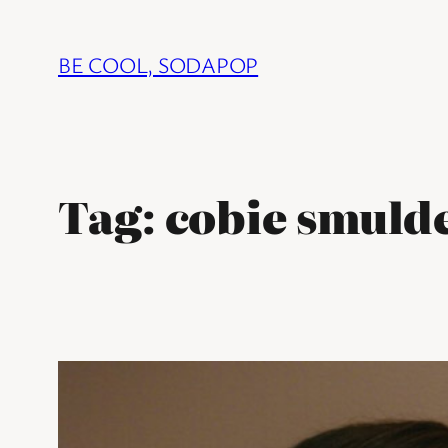
Ga
naar
BE COOL, SODAPOP
de
inhoud
Tag:
cobie smuld