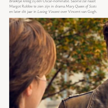
Brooklyn
kreeg zij een Oscar-nominatie. Saoirse zal naast
Margot Robbie te zien zijn in drama
Mary Queen of Scots
en later dit jaar in
Loving Vincent
over Vincent van Gogh.