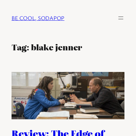
Ga
naar
BE COOL, SODAPOP
de
inhoud
Tag:
blake jenner
Review: The Edge of