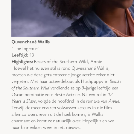
Quvenzhané Wallis
“The Ingenue”
Leeftijd:
13
Highlights:
Beasts of the Southern Wild, Annie
Hoewel het nu even stil is rond Quvenzhané Wallis,
moeten we deze getalenteerde jonge actrice zeker niet
vergeten. Met haar acteerdebuut als Hushpuppy in
Beasts
of the Southern Wild
verdiende ze op 9-jarige leeftijd een
Oscar-nominatie voor Beste Actrice. Na een rol in
12
Years a Slave
, volgde de hoofdrol in de remake van
Annie
.
Terwijl de meer ervaren volwassen acteurs in die film
allemaal overdreven uit de hoek komen, is Wallis
charmant en komt ze natuurlijk over. Hopelijk zien we
haar binnenkort weer in iets nieuws.