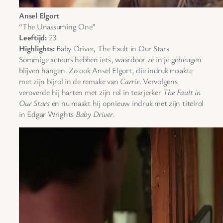
Ansel Elgort
“The Unassuming One”
Leeftijd:
23
Highlights:
Baby Driver, The Fault in Our Stars
Sommige acteurs hebben iets, waardoor ze in je geheugen
blijven hangen. Zo ook Ansel Elgort, die indruk maakte
met zijn bijrol in de remake van
Carrie
. Vervolgens
veroverde hij harten met zijn rol in tearjerker
The Fault in
Our Stars
en nu maakt hij opnieuw indruk met zijn titelrol
in Edgar Wrights
Baby Driver
.