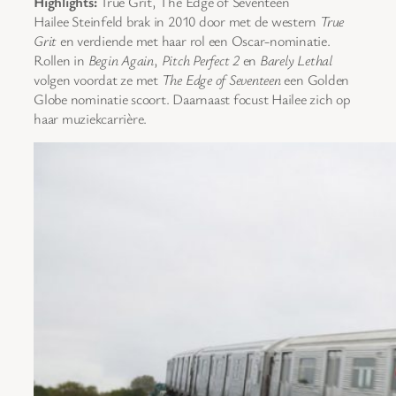
Highlights:
True Grit, The Edge of Seventeen
Hailee Steinfeld brak in 2010 door met de western
True
Grit
en verdiende met haar rol een Oscar-nominatie.
Rollen in
Begin Again
,
Pitch Perfect 2
en
Barely Lethal
volgen voordat ze met
The Edge of Seventeen
een Golden
Globe nominatie scoort. Daarnaast focust Hailee zich op
haar muziekcarrière.