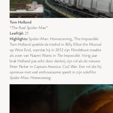
Tom Holland
“The Real Spider-Man”
Leeftijd:
21
Highlights:
Spider-Man: Homecoming, The Impossible
Tom Holland speelde de titelrol in Billy Elliot the Musical
op West End, voordat hij in 2012 zijn filmdebuut maakte
als zoon van Naomi Watts in
The Impossible
. Vorig jaar
brak Holland pas echt door dankzij zijn rol als de nieuwe
Peter Parker in
Captain America: Civil War
. Een rol die hij
opnieuw met veel enthousiasme speelt in zijn solofilm
Spider-Man: Homecoming
.