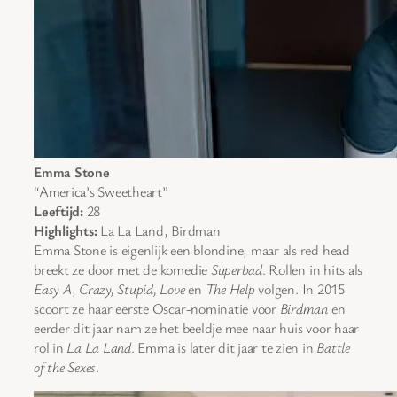
Emma Stone
“America’s Sweetheart”
Leeftijd:
28
Highlights:
La La Land, Birdman
Emma Stone is eigenlijk een blondine, maar als red head
breekt ze door met de komedie
Superbad
. Rollen in hits als
Easy A
,
Crazy, Stupid, Love
en
The Help
volgen. In 2015
scoort ze haar eerste Oscar-nominatie voor
Birdman
en
eerder dit jaar nam ze het beeldje mee naar huis voor haar
rol in
La La Land
. Emma is later dit jaar te zien in
Battle
of the Sexes
.