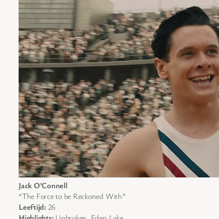
Jack O’Connell
“The Force to be Reckoned With”
Leeftijd:
26
Highlights:
Unbroken, Eden Lake