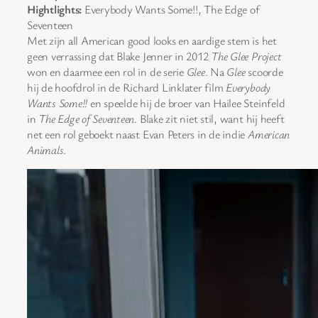
Hightlights:
Everybody Wants Some!!, The Edge of
Seventeen
Met zijn all American good looks en aardige stem is het
geen verrassing dat Blake Jenner in 2012
The Glee Project
won en daarmee een rol in de serie
Glee
. Na
Glee
scoorde
hij de hoofdrol in de Richard Linklater film
Everybody
Wants Some!!
en speelde hij de broer van Hailee Steinfeld
in
The Edge of Seventeen
. Blake zit niet stil, want hij heeft
net een rol geboekt naast Evan Peters in de indie
American
Animals
.