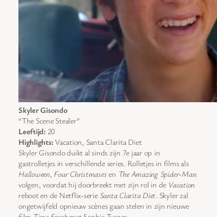
Skyler Gisondo
“The Scene Stealer”
Leeftijd:
20
Highlights:
Vacation, Santa Clarita Diet
Skyler Gisondo duikt al sinds zijn 7e jaar op in
gastrolletjes in verschillende series. Rolletjes in films als
Halloween
,
Four Christmases
en
The Amazing Spider-Man
volgen, voordat hij doorbreekt met zijn rol in de
Vacation
reboot en de Netflix-serie
Santa Clarita Diet
. Skyler zal
ongetwijfeld opnieuw scènes gaan stelen in zijn nieuwe
film
Time Freak
met Sophie Turner.