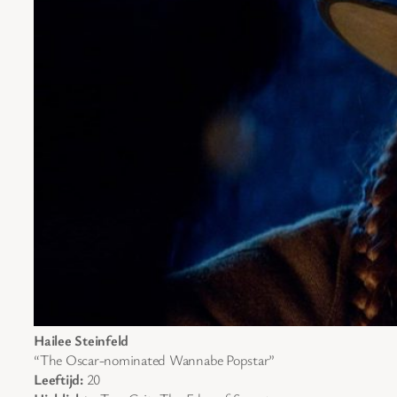
Hailee Steinfeld
“The Oscar-nominated Wannabe Popstar”
Leeftijd:
20