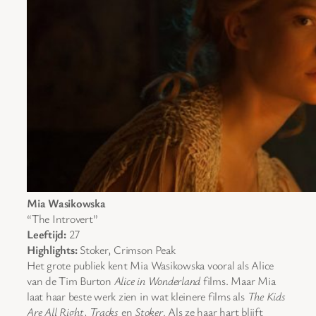
Mia Wasikowska
“The Introvert”
Leeftijd:
27
Highlights:
Stoker, Crimson Peak
Het grote publiek kent Mia Wasikowska vooral als Alice
van de Tim Burton
Alice in Wonderland
films. Maar Mia
laat haar beste werk zien in wat kleinere films als
The Kids
Are All Right
,
Tracks
en
Stoker
. Als ze haar hart blijft