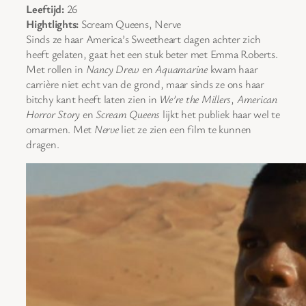
Leeftijd:
26
Hightlights:
Scream Queens, Nerve
Sinds ze haar America’s Sweetheart dagen achter zich
heeft gelaten, gaat het een stuk beter met Emma Roberts.
Met rollen in
Nancy Drew
en
Aquamarine
kwam haar
carrière niet echt van de grond, maar sinds ze ons haar
bitchy kant heeft laten zien in
We’re the Millers
,
American
Horror Story
en
Scream Queens
lijkt het publiek haar wel te
omarmen. Met
Nerve
liet ze zien een film te kunnen
dragen.