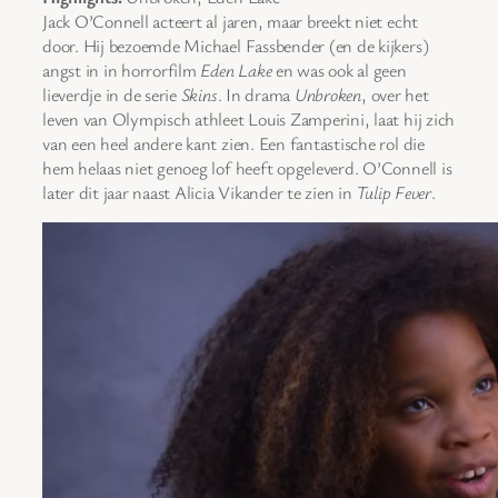
Jack O’Connell acteert al jaren, maar breekt niet echt
door. Hij bezoemde Michael Fassbender (en de kijkers)
angst in in horrorfilm
Eden Lake
en was ook al geen
lieverdje in de serie
Skins
. In drama
Unbroken
, over het
leven van Olympisch athleet Louis Zamperini, laat hij zich
van een heel andere kant zien. Een fantastische rol die
hem helaas niet genoeg lof heeft opgeleverd. O’Connell is
later dit jaar naast Alicia Vikander te zien in
Tulip Fever
.