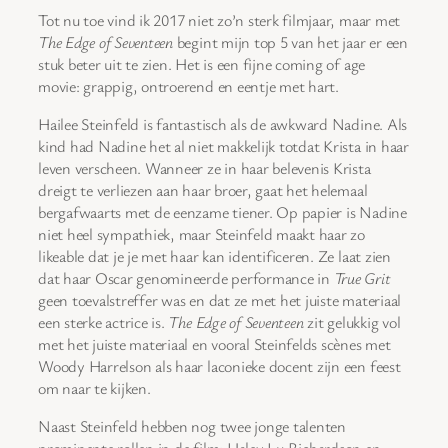
Tot nu toe vind ik 2017 niet zo’n sterk filmjaar, maar met
The Edge of Seventeen
begint mijn top 5 van het jaar er een
stuk beter uit te zien. Het is een fijne coming of age
movie: grappig, ontroerend en eentje met hart.
Hailee Steinfeld is fantastisch als de awkward Nadine. Als
kind had Nadine het al niet makkelijk totdat Krista in haar
leven verscheen. Wanneer ze in haar belevenis Krista
dreigt te verliezen aan haar broer, gaat het helemaal
bergafwaarts met de eenzame tiener. Op papier is Nadine
niet heel sympathiek, maar Steinfeld maakt haar zo
likeable dat je je met haar kan identificeren. Ze laat zien
dat haar Oscar genomineerde performance in
True Grit
geen toevalstreffer was en dat ze met het juiste materiaal
een sterke actrice is.
The Edge of Seventeen
zit gelukkig vol
met het juiste materiaal en vooral Steinfelds scènes met
Woody Harrelson als haar laconieke docent zijn een feest
om naar te kijken.
Naast Steinfeld hebben nog twee jonge talenten