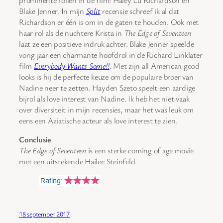
prominente rollen in de film: Haley Lu Richardson en
Blake Jenner. In mijn
Split
recensie schreef ik al dat
Richardson er één is om in de gaten te houden. Ook met
haar rol als de nuchtere Krista in
The Edge of Seventeen
laat ze een positieve indruk achter. Blake Jenner speelde
vorig jaar een charmante hoofdrol in de Richard Linklater
film
Everybody Wants Some!!
. Met zijn all American good
looks is hij de perfecte keuze om de populaire broer van
Nadine neer te zetten. Hayden Szeto speelt een aardige
bijrol als love interest van Nadine. Ik heb het niet vaak
over diversiteit in mijn recensies, maar het was leuk om
eens een Aziatische acteur als love interest te zien.
Conclusie
The Edge of Seventeen
is een sterke coming of age movie
met een uitstekende Hailee Steinfeld.
18 september 2017