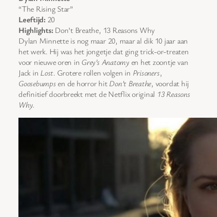
“The Rising Star”
Leeftijd:
20
Highlights:
Don’t Breathe, 13 Reasons Why
Dylan Minnette is nog maar 20, maar al dik 10 jaar aan
het werk. Hij was het jongetje dat ging trick-or-treaten
voor nieuwe oren in
Grey’s Anatomy
en het zoontje van
Jack in
Lost
. Grotere rollen volgen in
Prisoners
,
Goosebumps
en de horror hit
Don’t Breathe
, voordat hij
definitief doorbreekt met de Netflix original
13 Reasons
Why
.