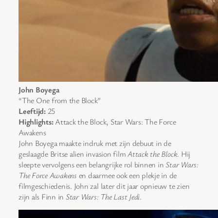
John Boyega
“The One from the Block”
Leeftijd:
25
Highlights:
Attack the Block, Star Wars: The Force
Awakens
John Boyega maakte indruk met zijn debuut in de
geslaagde Britse alien invasion film
Attack the Block
. Hij
sleepte vervolgens een belangrijke rol binnen in
Star Wars:
The Force Awakens
en daarmee ook een plekje in de
filmgeschiedenis. John zal later dit jaar opnieuw te zien
zijn als Finn in
Star Wars: The Last Jedi
.