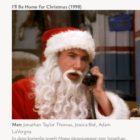
I’ll Be Home for Christmas (1998)
Met:
Jonathan Taylor Thomas, Jessica Biel, Adam
LaVorgna
In deze komedie speelt
Home Improvement
-ster Jonathan