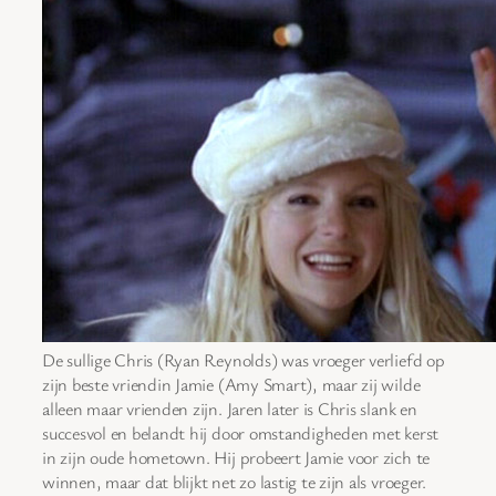
De sullige Chris (Ryan Reynolds) was vroeger verliefd op
zijn beste vriendin Jamie (Amy Smart), maar zij wilde
alleen maar vrienden zijn. Jaren later is Chris slank en
succesvol en belandt hij door omstandigheden met kerst
in zijn oude hometown. Hij probeert Jamie voor zich te
winnen, maar dat blijkt net zo lastig te zijn als vroeger.