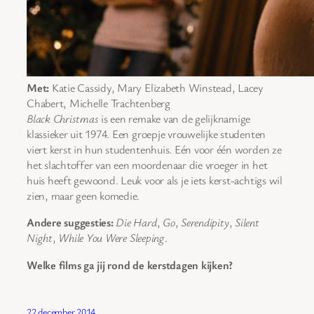
Met:
Katie Cassidy, Mary Elizabeth Winstead, Lacey
Chabert, Michelle Trachtenberg
Black Christmas
is een remake van de gelijknamige
klassieker uit 1974. Een groepje vrouwelijke studenten
viert kerst in hun studentenhuis. Eén voor één worden ze
het slachtoffer van een moordenaar die vroeger in het
huis heeft gewoond. Leuk voor als je iets kerst-achtigs wil
zien, maar geen komedie.
Andere suggesties:
Die Hard
,
Go
,
Serendipity
,
Silent
Night
,
While You Were Sleeping
.
Welke films ga jij rond de kerstdagen kijken?
22 december 2014