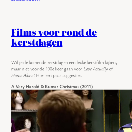
Films voor rond de
kerstdagen
Wil je de komende kerstdagen een leuke kerstfilm kijken,
maar niet voor de 100e keer gaan voor
Love Actually
of
Home Alone
? Hier een paar suggesties.
A Very Harold & Kumar Christmas (2011)