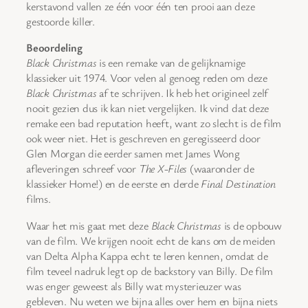
kerstavond vallen ze één voor één ten prooi aan deze
gestoorde killer.
Beoordeling
Black Christmas
is een remake van de gelijknamige
klassieker uit 1974. Voor velen al genoeg reden om deze
Black Christmas
af te schrijven. Ik heb het origineel zelf
nooit gezien dus ik kan niet vergelijken. Ik vind dat deze
remake een bad reputation heeft, want zo slecht is de film
ook weer niet. Het is geschreven en geregisseerd door
Glen Morgan die eerder samen met James Wong
afleveringen schreef voor
The X-Files
(waaronder de
klassieker Home!) en de eerste en derde
Final Destination
films.
Waar het mis gaat met deze
Black Christmas
is de opbouw
van de film. We krijgen nooit echt de kans om de meiden
van Delta Alpha Kappa echt te leren kennen, omdat de
film teveel nadruk legt op de backstory van Billy. De film
was enger geweest als Billy wat mysterieuzer was
gebleven. Nu weten we bijna alles over hem en bijna niets