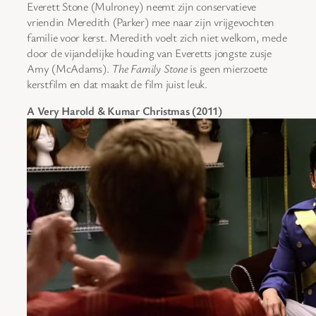
Everett Stone (Mulroney) neemt zijn conservatieve
vriendin Meredith (Parker) mee naar zijn vrijgevochten
familie voor kerst. Meredith voelt zich niet welkom, mede
door de vijandelijke houding van Everetts jongste zusje
Amy (McAdams).
The Family Stone
is geen mierzoete
kerstfilm en dat maakt de film juist leuk.
A Very Harold & Kumar Christmas (2011)