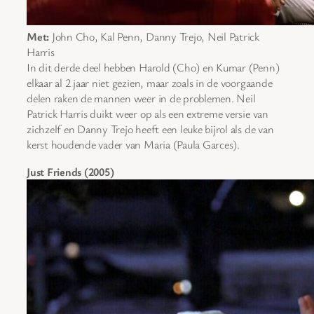
Met:
John Cho, Kal Penn, Danny Trejo, Neil Patrick
Harris
In dit derde deel hebben Harold (Cho) en Kumar (Penn)
elkaar al 2 jaar niet gezien, maar zoals in de voorgaande
delen raken de mannen weer in de problemen. Neil
Patrick Harris duikt weer op als een extreme versie van
zichzelf en Danny Trejo heeft een leuke bijrol als de van
kerst houdende vader van Maria (Paula Garces).
Just Friends (2005)