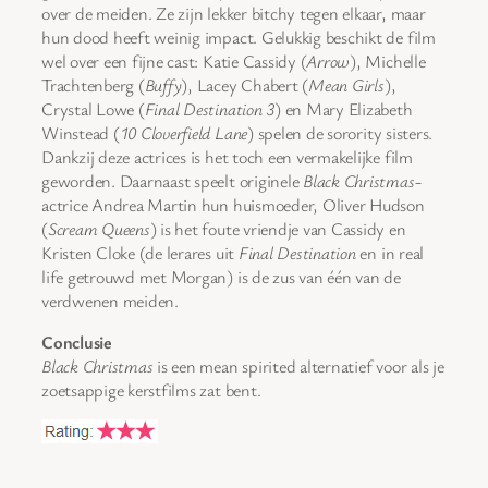
over de meiden. Ze zijn lekker bitchy tegen elkaar, maar
hun dood heeft weinig impact. Gelukkig beschikt de film
wel over een fijne cast: Katie Cassidy (
Arrow
), Michelle
Trachtenberg (
Buffy
), Lacey Chabert (
Mean Girls
),
Crystal Lowe (
Final Destination 3
) en Mary Elizabeth
Winstead (
10 Cloverfield Lane
) spelen de sorority sisters.
Dankzij deze actrices is het toch een vermakelijke film
geworden. Daarnaast speelt originele
Black Christmas
-
actrice Andrea Martin hun huismoeder, Oliver Hudson
(
Scream Queens
) is het foute vriendje van Cassidy en
Kristen Cloke (de lerares uit
Final Destination
en in real
life getrouwd met Morgan) is de zus van één van de
verdwenen meiden.
Conclusie
Black Christmas
is een mean spirited alternatief voor als je
zoetsappige kerstfilms zat bent.