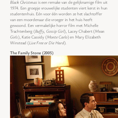
Black Christmas
is een remake van de gelijknamige film uit
1974. Een groepje vrouwelijke studenten viert kerst in hun
studentenhuis. Eén voor één worden ze het slachtoffer
van een moordenaar die vroeger in het huis heeft
gewoond. Een vermakelijke horror film met Michelle
Trachtenberg (
Buffy
,
Gossip Girl
), Lacey Chabert (
Mean
Girls
), Katie Cassidy (
Monte Carlo
) en Mary Elizabeth
Winstead (
Live Free or Die Hard
).
The Family Stone (2005)