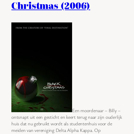
Christmas (2006)
Een moordenaar – Billy –
ontsnapt uit een gesticht en keert terug naar zijn ouderlijk
huis dat nu gebruikt wordt als studentenhuis voor de
meiden van vereniging Delta Alpha Kappa. Op