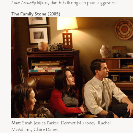
Love Actually
kijken, dan heb ik nog een paar suggesties:
The Family Stone (2005)
Met:
Sarah Jessica Parker, Dermot Mulroney, Rachel
McAdams, Claire Danes