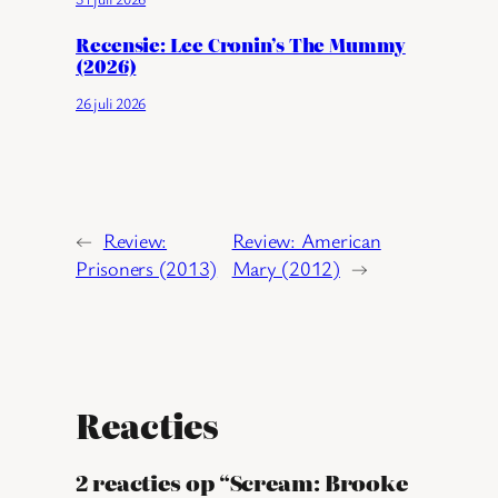
Recensie: Lee Cronin’s The Mummy
(2026)
26 juli 2026
←
Review:
Review: American
Prisoners (2013)
Mary (2012)
→
Reacties
2 reacties op “Scream: Brooke