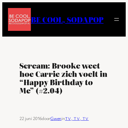
Ga
naar
BE COOL, SODAPOP
de
inhoud
Scream: Brooke weet
hoe Carrie zich voelt in
“Happy Birthday to
Me” (#2.04)
22 juni 2016
door
Gwen
in
TV, TV, TV