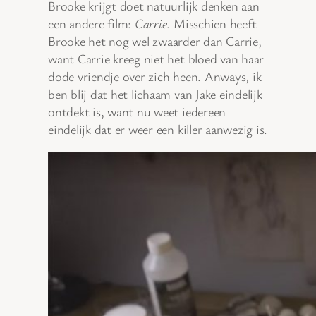
Brooke krijgt doet natuurlijk denken aan
een andere film:
Carrie
. Misschien heeft
Brooke het nog wel zwaarder dan Carrie,
want Carrie kreeg niet het bloed van haar
dode vriendje over zich heen. Anways, ik
ben blij dat het lichaam van Jake eindelijk
ontdekt is, want nu weet iedereen
eindelijk dat er weer een killer aanwezig is.