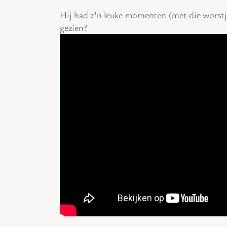
Hij had z’n leuke momenten (met die worstjes
gezien?