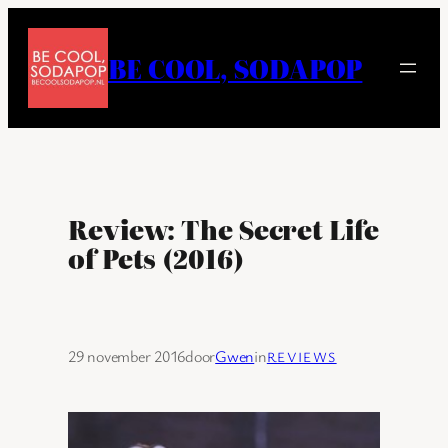
Ga
naar
BE COOL, SODAPOP
de
inhoud
Review: The Secret Life
of Pets (2016)
29 november 2016
door
Gwen
in
REVIEWS