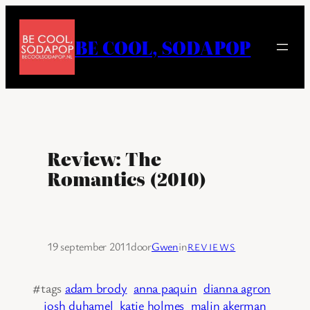
Ga
naar
BE COOL, SODAPOP
de
inhoud
Review: The
Romantics (2010)
19 september 2011
door
Gwen
in
REVIEWS
#tags
adam brody
anna paquin
dianna agron
josh duhamel
katie holmes
malin akerman