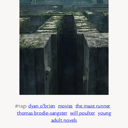
#tags
dyan o’brien
movies
the maze runner
thomas brodie-sangster
will poulter
young
adult novels