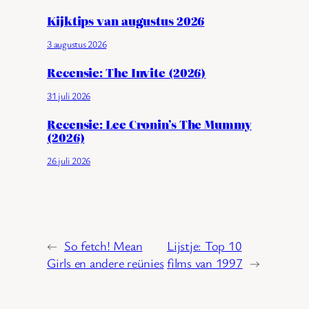
Kijktips van augustus 2026
3 augustus 2026
Recensie: The Invite (2026)
31 juli 2026
Recensie: Lee Cronin’s The Mummy
(2026)
26 juli 2026
←
So fetch! Mean
Lijstje: Top 10
Girls en andere reünies
films van 1997
→