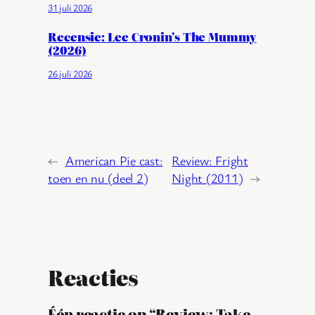
31 juli 2026
Recensie: Lee Cronin’s The Mummy
(2026)
26 juli 2026
←
American Pie cast:
Review: Fright
toen en nu (deel 2)
Night (2011)
→
Reacties
Één reactie op “Review: Take