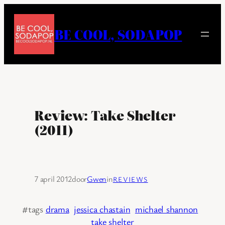
Ga
naar
BE COOL, SODAPOP
de
inhoud
Review: Take Shelter
(2011)
7 april 2012
door
Gwen
in
REVIEWS
#tags
drama
jessica chastain
michael shannon
take shelter