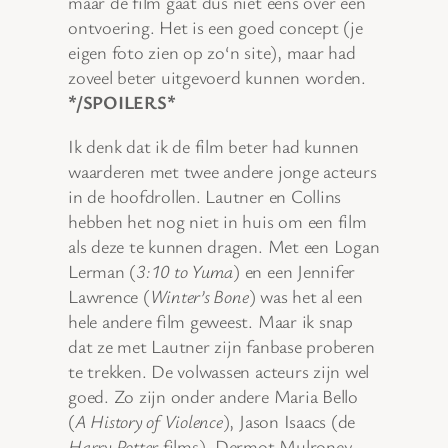
maar de film gaat dus niet eens over een
ontvoering. Het is een goed concept (je
eigen foto zien op zo‘n site), maar had
zoveel beter uitgevoerd kunnen worden.
*/SPOILERS*
Ik denk dat ik de film beter had kunnen
waarderen met twee andere jonge acteurs
in de hoofdrollen. Lautner en Collins
hebben het nog niet in huis om een film
als deze te kunnen dragen. Met een Logan
Lerman (
3:10 to Yuma
) en een Jennifer
Lawrence (
Winter’s Bone
) was het al een
hele andere film geweest. Maar ik snap
dat ze met Lautner zijn fanbase proberen
te trekken. De volwassen acteurs zijn wel
goed. Zo zijn onder andere Maria Bello
(
A History of Violence
), Jason Isaacs (de
Harry Potter
films), Dermot Mulroney