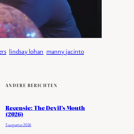
ers
lindsay lohan
manny jacinto
ANDERE BERICHTEN
Recensie: The Devil’s Mouth
(2026)
5 augustus 2026