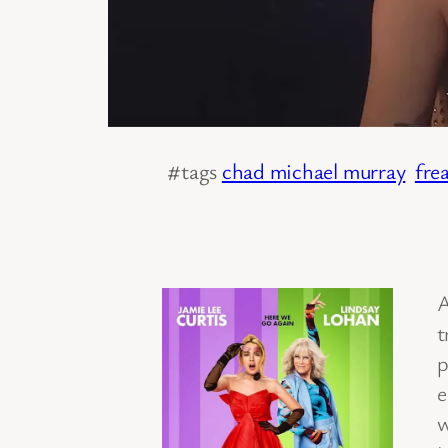
#tags
chad michael murray
fre
A
t
p
e
w