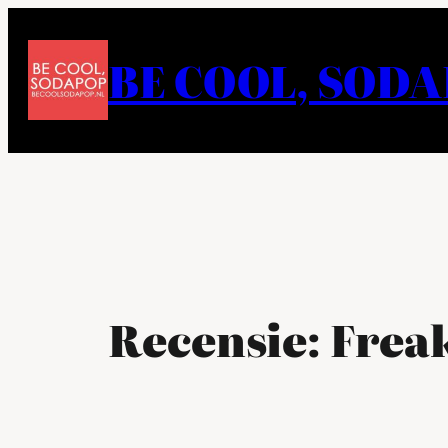
Ga
naar
BE COOL, SOD
de
inhoud
Recensie: Freak