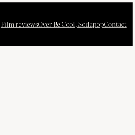
Film reviews
Over Be Cool, Sodapop
Contact