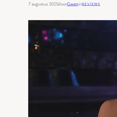
7 augustus 2025
door
Gwen
in
REVIEWS