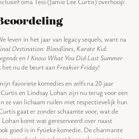
nclusief oma Tess (Jamie Lee Curtis) overhoop.
Beoordeling
e leven in het jaar van legacy sequels, want na
inal Destination: Bloodlines
,
Karate Kid:
egends
en
I Know What You Did Last Summer
s het nu de beurt aan
Freakier Friday
!
mijn favoriete komedies en zelfs na 20 jaar
e Curtis en Lindsay Lohan zijn nu terug voor een
 ze van lichaam ruilen met respectievelijk hun
Curtis gaat er zonder schaamte voor, wat de
n. Lohan komt wat gereserveerd over naast
s ook goed is in fysieke komedie. De charmante
r een comeback en zal met haar rol weer menig