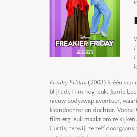
i
W
F
L
i
Freaky Friday
(2003) is één van 
blijft de film nog leuk. Jamie Le
nieuw bodyswap avontuur, waarin
kleindochter en dochter. Vooral 
film erg leuk maakt om te kijke
Curtis, terwijl ze zelf doorgaan
actrice heeft de gun factor voo