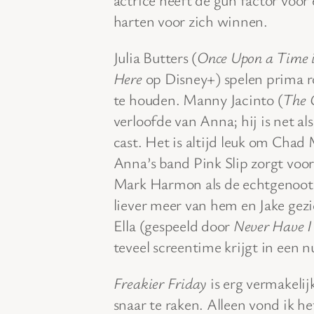
harten voor zich winnen.
Julia Butters (
Once Upon a Time 
Here
op Disney+) spelen prima ro
te houden. Manny Jacinto (
The 
verloofde van Anna; hij is net a
cast. Het is altijd leuk om Chad 
Anna’s band Pink Slip zorgt voor
Mark Harmon als de echtgenoot va
liever meer van hem en Jake gezi
Ella (gespeeld door
Never Have I
teveel screentime krijgt in een nu
Freakier Friday
is erg vermakeli
snaar te raken. Alleen vond ik he