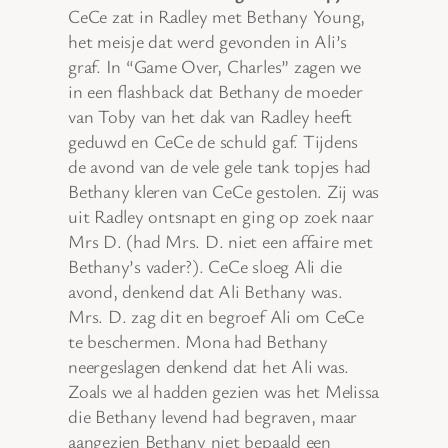
CeCe zat in Radley met Bethany Young,
het meisje dat werd gevonden in Ali’s
graf. In “Game Over, Charles” zagen we
in een flashback dat Bethany de moeder
van Toby van het dak van Radley heeft
geduwd en CeCe de schuld gaf. Tijdens
de avond van de vele gele tank topjes had
Bethany kleren van CeCe gestolen. Zij was
uit Radley ontsnapt en ging op zoek naar
Mrs D. (had Mrs. D. niet een affaire met
Bethany’s vader?). CeCe sloeg Ali die
avond, denkend dat Ali Bethany was.
Mrs. D. zag dit en begroef Ali om CeCe
te beschermen. Mona had Bethany
neergeslagen denkend dat het Ali was.
Zoals we al hadden gezien was het Melissa
die Bethany levend had begraven, maar
aangezien Bethany niet bepaald een