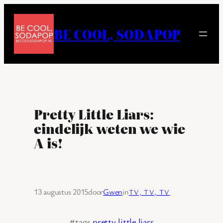
Ga
naar
BE COOL, SODAPOP
de
inhoud
Pretty Little Liars:
eindelijk weten we wie
A is!
13 augustus 2015
door
Gwen
in
TV, TV, TV
#tags
pretty little liars