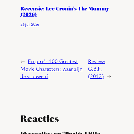
Recensie: Lee Cronin’s The Mummy
(2026)
26 juli 2026
←
Empire’s 100 Greatest
Review:
Movie Characters: waar zijn
G.B.F.
de vrouwen?
(2013)
→
Reacties
10 reacties op “Pretty Little