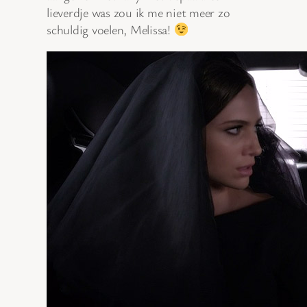
lieverdje was zou ik me niet meer zo
schuldig voelen, Melissa!