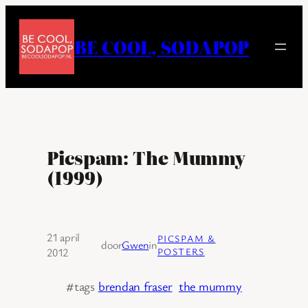
Ga
naar
BE COOL, SODAPOP
de
inhoud
Picspam: The Mummy
(1999)
21 april
PICSPAM &
door
Gwen
in
2012
POSTERS
#tags
brendan fraser
the mummy