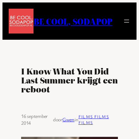
Ga
naar
BE COOL, SODAPOP
de
inhoud
I Know What You Did
Last Summer krijgt een
reboot
16 september
FILMS FILMS
door
Gwen
in
2014
FILMS