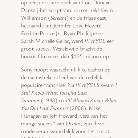
op het populaire boek van Lois Duncan.
Dankzij het script van horror held Kevin
Williamson (
Scream
) en de frisse cast,
bestaande uit Jennifer Love Hewitt,
Freddie Prinze Jr., Ryan Phillippe en
Sarah Michelle Gellar, werd
IKWYDL
een
groot succes. Wereldwijd bracht de
horror film meer dan $125 miljoen op.
Sony hoopt waarschijnlijk te cashen op
de naamsbekendheid van de redelijk
populaire franchise. Na
IKWYDLS
kwam
I
Still Know What You Did Last
Summer
(1998) en
I’ll Always Know What
You Did Last Summer
(2006). Mike
Flanagan en Jeff Howard, vers van het
matige succes* van
Oculus
, zijn deze
ronde verantwoordelijk voor het script.