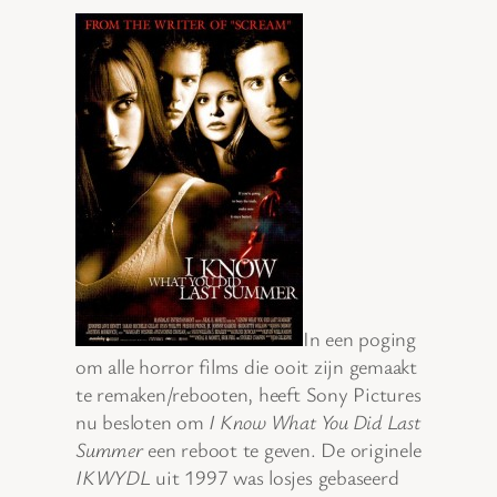
In een poging
om alle horror films die ooit zijn gemaakt
te remaken/rebooten, heeft Sony Pictures
nu besloten om
I Know What You Did Last
Summer
een reboot te geven. De originele
IKWYDL
uit 1997 was losjes gebaseerd