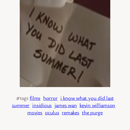
#tags
films
horror
i know what you did last
summer
insidious
james wan
kevin williamson
movies
oculus
remakes
the purge