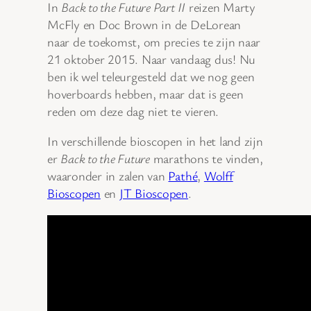
In
Back to the Future Part II
reizen Marty
McFly en Doc Brown in de DeLorean
naar de toekomst, om precies te zijn naar
21 oktober 2015. Naar vandaag dus! Nu
ben ik wel teleurgesteld dat we nog geen
hoverboards hebben, maar dat is geen
reden om deze dag niet te vieren.
In verschillende bioscopen in het land zijn
er
Back to the Future
marathons te vinden,
waaronder in zalen van
Pathé
,
Wolff
Bioscopen
en
JT Bioscopen
.