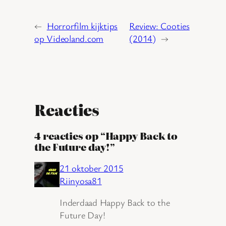
←
Horrorfilm kijktips
Review: Cooties
op Videoland.com
(2014)
→
Reacties
4 reacties op “Happy Back to
the Future day!”
21 oktober 2015
Riinyosa81
Inderdaad Happy Back to the
Future Day!