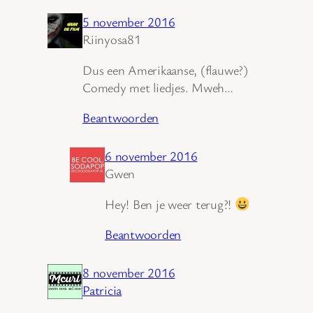
5 november 2016
Riinyosa81
Dus een Amerikaanse, (flauwe?)
Comedy met liedjes. Mweh…
Beantwoorden
6 november 2016
Gwen
Hey! Ben je weer terug?!
Beantwoorden
8 november 2016
Patricia