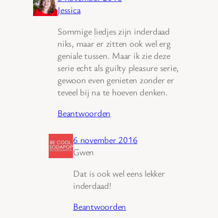
Jessica
Sommige liedjes zijn inderdaad
niks, maar er zitten ook wel erg
geniale tussen. Maar ik zie deze
serie echt als guilty pleasure serie,
gewoon even genieten zonder er
teveel bij na te hoeven denken.
Beantwoorden
6 november 2016
Gwen
Dat is ook wel eens lekker
inderdaad!
Beantwoorden