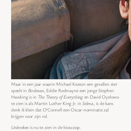
Maar in een jaar waarin Michael Keaton een gevallen ster
speelt in
Birdman
, Eddie Redmayne een jonge Stephen
Hawking is in
The Theory of Everything
en David Oyelowo
te zien is als Martin Luther King Jr. in
Selma
, is de kans
denk ik klein dat O’Connell een Oscar-nominatie zal
krijgen voor zijn rol.
Unbroken
is nu te zien in de bioscoop.