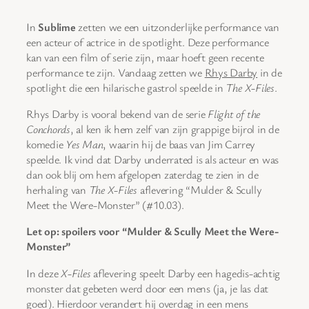
In
Sublime
zetten we een uitzonderlijke performance van
een acteur of actrice in de spotlight. Deze performance
kan van een film of serie zijn, maar hoeft geen recente
performance te zijn. Vandaag zetten we
Rhys Darby
in de
spotlight die een hilarische gastrol speelde in
The X-Files
.
Rhys Darby is vooral bekend van de serie
Flight of the
Conchords
, al ken ik hem zelf van zijn grappige bijrol in de
komedie
Yes Man
, waarin hij de baas van Jim Carrey
speelde. Ik vind dat Darby underrated is als acteur en was
dan ook blij om hem afgelopen zaterdag te zien in de
herhaling van
The X-Files
aflevering “Mulder & Scully
Meet the Were-Monster” (#10.03).
Let op: spoilers voor “Mulder & Scully Meet the Were-
Monster”
In deze
X-Files
aflevering speelt Darby een hagedis-achtig
monster dat gebeten werd door een mens (ja, je las dat
goed). Hierdoor verandert hij overdag in een mens