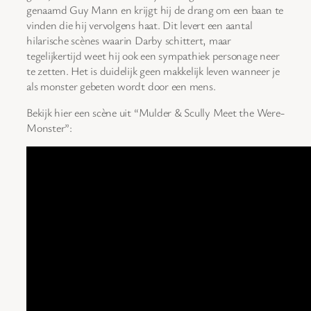
genaamd Guy Mann en krijgt hij de drang om een baan te
vinden die hij vervolgens haat. Dit levert een aantal
hilarische scènes waarin Darby schittert, maar
tegelijkertijd weet hij ook een sympathiek personage neer
te zetten. Het is duidelijk geen makkelijk leven wanneer je
als monster gebeten wordt door een mens.
Bekijk hier een scène uit “Mulder & Scully Meet the Were-
Monster”: