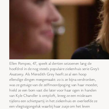
Ellen Pompeo, 47, speelt al dertien seizoenen lang de
hoofdrol in de nog steeds populaire ziekenhuis serie
Grey’s
Anatomy
. Als Meredith Grey heeft ze al een hoop
ellendige dingen meegemaakt: zo is ze bijna verdronken,
was ze getuige van de zelfmoordpoging van haar moeder,
hield ze een bom vast die later voor haar ogen in handen
van Kyle Chandler is ontploft, kreeg ze een miskraam
tijdens een schietpartij in het ziekenhuis en overleefde ze
een vliegtuigongeluk waarbij haar zusje om het leven