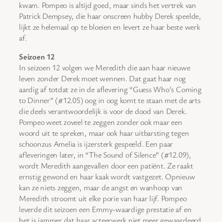
kwam. Pompeo is altijd goed, maar sinds het vertrek van
Patrick Dempsey, die haar onscreen hubby Derek speelde,
lijkt ze helemaal op te bloeien en levert ze haar beste werk
af.
Seizoen 12
In seizoen 12 volgen we Meredith die aan haar nieuwe
leven zonder Derek moet wennen. Dat gaat haar nog
aardig af totdat ze in de aflevering “Guess Who’s Coming
to Dinner” (#12.05) oog in oog komt te staan met de arts
die deels verantwoordelijk is voor de dood van Derek.
Pompeo weet zoveel te zeggen zonder ook maar een
woord uit te spreken, maar ook haar uitbarsting tegen
schoonzus Amelia is ijzersterk gespeeld. Een paar
afleveringen later, in “The Sound of Silence” (#12.09),
wordt Meredith aangevallen door een patiënt. Ze raakt
ernstig gewond en haar kaak wordt vastgezet. Opnieuw
kan ze niets zeggen, maar de angst en wanhoop van
Meredith stroomt uit elke porie van haar lijf. Pompeo
leverde dit seizoen een Emmy-waardige prestatie af en
het is jammer dat haar acteerwerk niet meer gewaardeerd