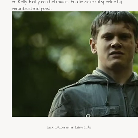
en Kelly Reilly een hel maakt. En die zieke rol speelde hij
verontrustend goed.
Jack O’Connell in
Eden Lake