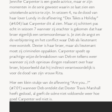
Jennifer Carpenter is een goede actrice, maar er zijn
momenten in de serie geweest waarin ze laat zien een
uitstekende actrice te zijn. In seizoen 4, na de dood van
haar lover Lundy in de aflevering “Dex Takes a Holiday”
(#4.04) laat Carpenter dit al zien. Maar zij schittert pas
echt in seizoen 7 wanneer zij erachter is gekomen dat haar
broer eigenlijk een seriemoordenaar is. Je ziet de angst en
de verbijstering en het conflict waar Deb als lieutenant
mee worstelt. Dexter is haar broer, maar als lieutenant
moet zij criminelen oppakken. Carpenter speelt op
prachtige wijze de breakdown van Deb en telkens weer
wanneer zij zich opnieuw dingen realiseert over haar
broer, bijvoorbeeld dat hij indirect verantwoordelijk is
voor de dood van zijn vrouw Rita.
Hier een klein stukje van de aflevering “Are you…?”
(#7.01) wanneer Deb ontdekt dat Dexter Travis Marshall
heeft gedood, al geeft de scène niet voldoende weer hoe
goed Carpenter wel niet is.