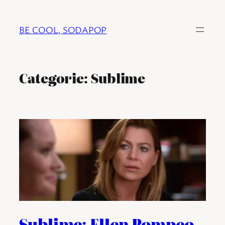
Ga
naar
BE COOL, SODAPOP
de
inhoud
Categorie:
Sublime
Sublime: Ellen Pompeo