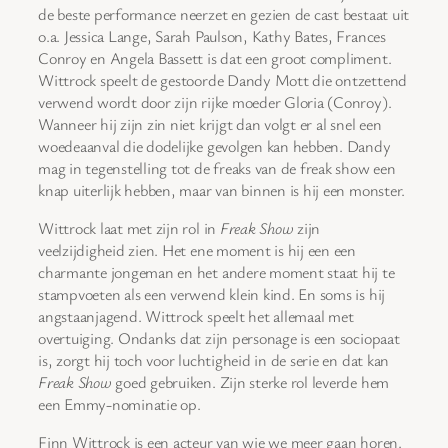
de beste performance neerzet en gezien de cast bestaat uit
o.a. Jessica Lange, Sarah Paulson, Kathy Bates, Frances
Conroy en Angela Bassett is dat een groot compliment.
Wittrock speelt de gestoorde Dandy Mott die ontzettend
verwend wordt door zijn rijke moeder Gloria (Conroy).
Wanneer hij zijn zin niet krijgt dan volgt er al snel een
woedeaanval die dodelijke gevolgen kan hebben. Dandy
mag in tegenstelling tot de freaks van de freak show een
knap uiterlijk hebben, maar van binnen is hij een monster.
Wittrock laat met zijn rol in
Freak Show
zijn
veelzijdigheid zien. Het ene moment is hij een een
charmante jongeman en het andere moment staat hij te
stampvoeten als een verwend klein kind. En soms is hij
angstaanjagend. Wittrock speelt het allemaal met
overtuiging. Ondanks dat zijn personage is een sociopaat
is, zorgt hij toch voor luchtigheid in de serie en dat kan
Freak Show
goed gebruiken. Zijn sterke rol leverde hem
een Emmy-nominatie op.
Finn Wittrock is een acteur van wie we meer gaan horen.