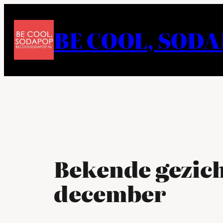
Ga
naar
BE COOL, SOD
de
inhoud
Bekende gezich
december