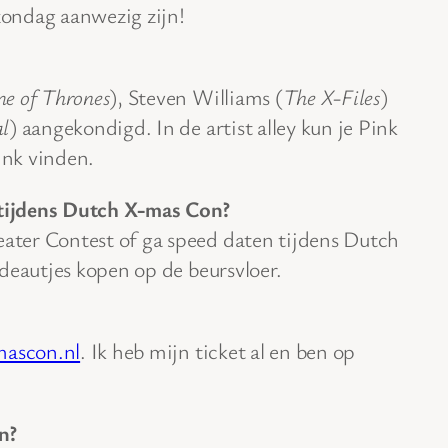
 zondag aanwezig zijn!
e of Thrones
), Steven Williams (
The X-Files
)
l
) aangekondigd. In de artist alley kun je Pink
ink vinden.
tijdens Dutch X-mas Con?
ter Contest of ga speed daten tijdens Dutch
deautjes kopen op de beursvloer.
ascon.nl
. Ik heb mijn ticket al en ben op
n?