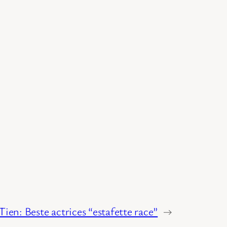
Tien: Beste actrices “estafette race”
→