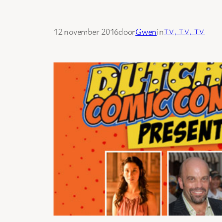
12 november 2016
door
Gwen
in
TV, TV, TV