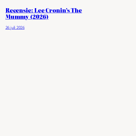
Recensie: Lee Cronin’s The
Mummy (2026)
26 juli 2026