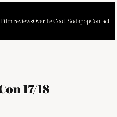
Film reviews
Over Be Cool, Sodapop
Contact
Con 17/18