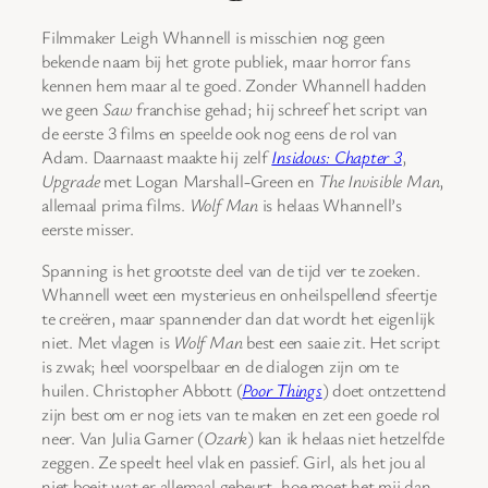
Filmmaker Leigh Whannell is misschien nog geen
bekende naam bij het grote publiek, maar horror fans
kennen hem maar al te goed. Zonder Whannell hadden
we geen
Saw
franchise gehad; hij schreef het script van
de eerste 3 films en speelde ook nog eens de rol van
Adam. Daarnaast maakte hij zelf
Insidous: Chapter 3
,
Upgrade
met Logan Marshall-Green en
The Invisible Man
,
allemaal prima films.
Wolf Man
is helaas Whannell’s
eerste misser.
Spanning is het grootste deel van de tijd ver te zoeken.
Whannell weet een mysterieus en onheilspellend sfeertje
te creëren, maar spannender dan dat wordt het eigenlijk
niet. Met vlagen is
Wolf Man
best een saaie zit. Het script
is zwak; heel voorspelbaar en de dialogen zijn om te
huilen. Christopher Abbott (
Poor Things
) doet ontzettend
zijn best om er nog iets van te maken en zet een goede rol
neer. Van Julia Garner (
Ozark
) kan ik helaas niet hetzelfde
zeggen. Ze speelt heel vlak en passief. Girl, als het jou al
niet boeit wat er allemaal gebeurt, hoe moet het mij dan