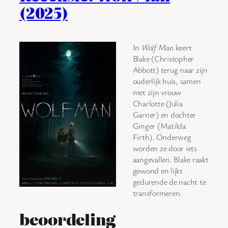
(2025)
In
Wolf Man
keert
Blake (Christopher
Abbott) terug naar zijn
ouderlijk huis, samen
met zijn vrouw
Charlotte (Julia
Garner) en dochter
Ginger (Matilda
Firth). Onderweg
worden ze door iets
aangevallen. Blake raakt
gewond en lijkt
gedurende de nacht te
transformeren.
beoordeling