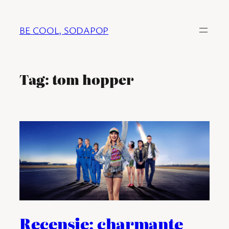
Ga
naar
BE COOL, SODAPOP
de
inhoud
Tag:
tom hopper
Recensie: charmante