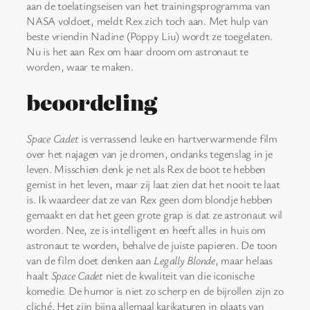
aan de toelatingseisen van het trainingsprogramma van
NASA voldoet, meldt Rex zich toch aan. Met hulp van
beste vriendin Nadine (Poppy Liu) wordt ze toegelaten.
Nu is het aan Rex om haar droom om astronaut te
worden, waar te maken.
beoordeling
Space Cadet
is verrassend leuke en hartverwarmende film
over het najagen van je dromen, ondanks tegenslag in je
leven. Misschien denk je net als Rex de boot te hebben
gemist in het leven, maar zij laat zien dat het nooit te laat
is. Ik waardeer dat ze van Rex geen dom blondje hebben
gemaakt en dat het geen grote grap is dat ze astronaut wil
worden. Nee, ze is intelligent en heeft alles in huis om
astronaut te worden, behalve de juiste papieren. De toon
van de film doet denken aan
Legally Blonde
, maar helaas
haalt
Space Cadet
niet de kwaliteit van die iconische
komedie. De humor is niet zo scherp en de bijrollen zijn zo
cliché. Het zijn bijna allemaal karikaturen in plaats van