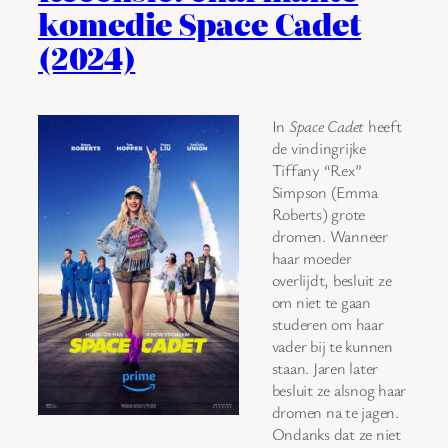
komedie Space Cadet
(2024)
In
Space Cadet
heeft
de vindingrijke
Tiffany “Rex”
Simpson (Emma
Roberts) grote
dromen. Wanneer
haar moeder
overlijdt, besluit ze
om niet te gaan
studeren om haar
vader bij te kunnen
staan. Jaren later
besluit ze alsnog haar
dromen na te jagen.
Ondanks dat ze niet