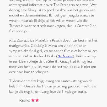
achtergrond informatie over The Strangers te geven. Wat
de originele film juist zo goed maakte was het gebrek aan
motief en de anonimiteit. Ik hoef geen jeugdtrauma’s te
weten, maar als jij altijd al heb willen weten wie die
Tamara is waar ze steeds naar vragen, dan is
Chapter 2
de
film voor jou!
Riverdale
-actrice Madelaine Petsch doet haar best met het
matige script. Gelukkig is Maya een vindingrijke en
sympathieke final girl, waardoor de film niet helemaal een
verloren zaak is. Richard Brake (
Barbarian
) duikt weer op
in een klein rolletje als de Sheriff. Graag had ik nog iets
meer van hem gezien, want de rest van de cast is niet om
over naar huis te schrijven.
Tijdens de credits krijg je nog een samenvatting van de
hele film. Dus als die 1,5 uur je te lang geduurd heeft, dan
kan je die nog kijken. Lang leve de Tiktok generatie.