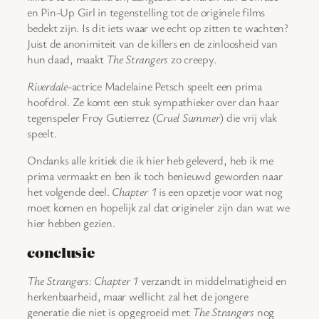
en Pin-Up Girl in tegenstelling tot de originele films
bedekt zijn. Is dit iets waar we echt op zitten te wachten?
Juist de anonimiteit van de killers en de zinloosheid van
hun daad, maakt
The Strangers
zo creepy.
Riverdale
-actrice Madelaine Petsch speelt een prima
hoofdrol. Ze komt een stuk sympathieker over dan haar
tegenspeler Froy Gutierrez (
Cruel Summer
) die vrij vlak
speelt.
Ondanks alle kritiek die ik hier heb geleverd, heb ik me
prima vermaakt en ben ik toch benieuwd geworden naar
het volgende deel.
Chapter 1
is een opzetje voor wat nog
moet komen en hopelijk zal dat origineler zijn dan wat we
hier hebben gezien.
conclusie
The Strangers: Chapter 1
verzandt in middelmatigheid en
herkenbaarheid, maar wellicht zal het de jongere
generatie die niet is opgegroeid met
The Strangers
nog