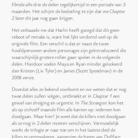
filmde alle drie de delen tegelijkertijd in een periode van 3
maanden. Het schijnt de bedoeling te zijn dat we
Chapter
2
later dit jaar nog gaan krijgen.
Het verbaasde me dat Harlin heeft gezegd dat dit geen
reboot of remake is, want het lijkt verdomd veel op de
originele film. Een verschil is dat er naast de twee
hoofdpersonen andere personages zijn geïntroduceerd die
waarschijnlijk grotere rollen gaan spelen in de volgende
delen. Hierdoor voelen Maya en Ryan minder geïsoleerd
dan Kristen (Liv Tyler) en James (Scott Speedman) in de
2008 versie.
Doordat alles zo bekend voorkomt en we weten dat er nog
twee delen zullen volgen, ontbreekt er in
Chapter 1
een
gevoel van dreiging en urgentie. In
The Strangers
kon het
als op zichzelf staande film alle kanten op: iedereen kon
doodgaan. Maar hier? Je weet dat de killers niet doodgaan
als ze nog in 2 delen moeten verschijnen. Vermoedelijk
werkt de trilogie er naar toe om in het laatste deel de
killers te ontmaskeren, aangezien de haren van Dollface