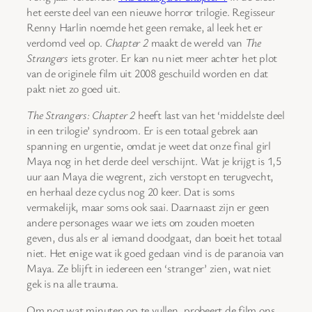
het eerste deel van een nieuwe horror trilogie. Regisseur
Renny Harlin noemde het geen remake, al leek het er
verdomd veel op.
Chapter 2
maakt de wereld van
The
Strangers
iets groter. Er kan nu niet meer achter het plot
van de originele film uit 2008 geschuild worden en dat
pakt niet zo goed uit.
The Strangers: Chapter 2
heeft last van het ‘middelste deel
in een trilogie’ syndroom. Er is een totaal gebrek aan
spanning en urgentie, omdat je weet dat onze final girl
Maya nog in het derde deel verschijnt. Wat je krijgt is 1,5
uur aan Maya die wegrent, zich verstopt en terugvecht,
en herhaal deze cyclus nog 20 keer. Dat is soms
vermakelijk, maar soms ook saai. Daarnaast zijn er geen
andere personages waar we iets om zouden moeten
geven, dus als er al iemand doodgaat, dan boeit het totaal
niet. Het enige wat ik goed gedaan vind is de paranoia van
Maya. Ze blijft in iedereen een ‘stranger’ zien, wat niet
gek is na alle trauma.
Om nog wat minuten op te vullen, probeert de film ons