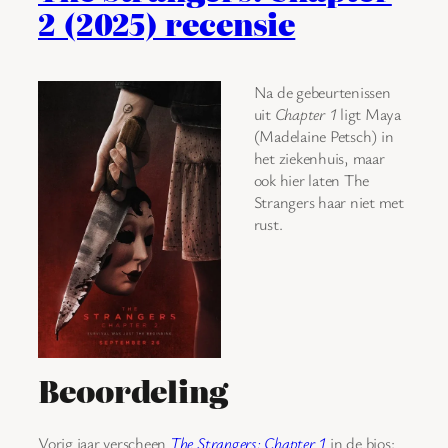
2 (2025) recensie
Na de gebeurtenissen
uit
Chapter 1
ligt Maya
(Madelaine Petsch) in
het ziekenhuis, maar
ook hier laten The
Strangers haar niet met
rust.
Beoordeling
Vorig jaar verscheen
The Strangers: Chapter 1
in de bios: