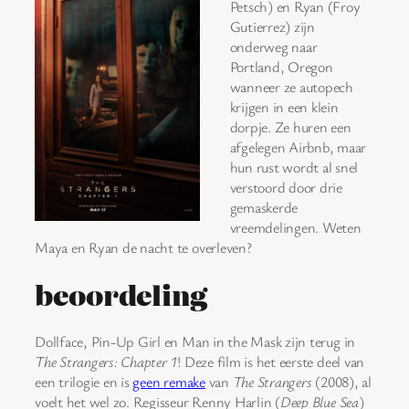
Petsch) en Ryan (Froy
Gutierrez) zijn
onderweg naar
Portland, Oregon
wanneer ze autopech
krijgen in een klein
dorpje. Ze huren een
afgelegen Airbnb, maar
hun rust wordt al snel
verstoord door drie
gemaskerde
vreemdelingen. Weten
Maya en Ryan de nacht te overleven?
beoordeling
Dollface, Pin-Up Girl en Man in the Mask zijn terug in
The Strangers: Chapter 1
! Deze film is het eerste deel van
een trilogie en is
geen remake
van
The Strangers
(2008), al
voelt het wel zo. Regisseur Renny Harlin (
Deep Blue Sea
)