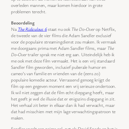
overleden mannen, maar komen hierdoor in grote
problemen terecht.
Beoordeling
Na
The Ridiculous 6
staat nu ook
The Do-Over
op Netflix,
de tweede van de vier films die Adam Sandler exclusief
voor de populaire streamingdienst zou maken. Ik vermaak
me doorgaans prima met Adam Sandler films, maar
The
Do-Over
trailer sprak me niet erg aan. Uiteindelijk heb ik
me ook met deze film vermaakt. Het is een vrij standaard
Sandler film geworden, inclusief puberale humor en
cameo’s van familie en vrienden van de (eens zo)
populaire komedie acteur. Verrassend genoeg krijgt de
film op een gegeven moment een vrij serieuze ondertoon.
Ik wil niet zeggen dat de film echt diepgang heeft, maar
het geeft je wel de illusie dat er enigszins diepgang in zit.
Het verhaal zit beter in elkaar dan ik had verwacht, maar
dat had misschien met mijn lage verwachtingspatroon te
maken.
Sandler speelt een prima rol, net als David Spade en het is