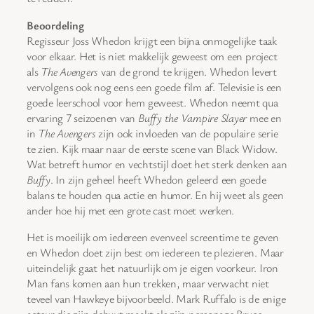
Beoordeling
Regisseur Joss Whedon krijgt een bijna onmogelijke taak
voor elkaar. Het is niet makkelijk geweest om een project
als
The Avengers
van de grond te krijgen. Whedon levert
vervolgens ook nog eens een goede film af. Televisie is een
goede leerschool voor hem geweest. Whedon neemt qua
ervaring 7 seizoenen van
Buffy the Vampire Slayer
mee en
in
The Avengers
zijn ook invloeden van de populaire serie
te zien. Kijk maar naar de eerste scene van Black Widow.
Wat betreft humor en vechtstijl doet het sterk denken aan
Buffy
. In zijn geheel heeft Whedon geleerd een goede
balans te houden qua actie en humor. En hij weet als geen
ander hoe hij met een grote cast moet werken.
Het is moeilijk om iedereen evenveel screentime te geven
en Whedon doet zijn best om iedereen te plezieren. Maar
uiteindelijk gaat het natuurlijk om je eigen voorkeur. Iron
Man fans komen aan hun trekken, maar verwacht niet
teveel van Hawkeye bijvoorbeeld. Mark Ruffalo is de enige
acteur die zijn debuut maakt als zijn personage Bruce