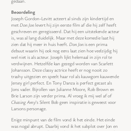
gedaan.
Beoordeling
Joseph Gordon-Levitt acteert al sinds zijn kindertijd en
met
Don Jon
levert hij zijn eerste film af die hij zelf heeft
geschreven en geregisseerd. Dat hij een uitstekende acteur
is, was al lang duidelijk. Maar met deze komedie laat hij
zien dat hij meer in huis heeft.
Don Jon
is een prima
debuut waarin hij ook nog eens laat zien hoe veelzijdig hij
wel niet is als acteur. Joseph lijkt helemaal in zijn rol te
verdwijnen. Hetzelfde kan gezegd worden van Scarlett
Johansson. Deze classy actrice heeft er nog nooit zo
trashy uitgezien en speelt haar rol als kauwgom kauwende
Jersey girl perfect. En Tony Danza is perfect gecast als
Jons vader. Bijrollen van Julianne Moore, Rob Brown en
Brie Larson zijn verder prima. Al vroeg ik mij wel af of
Chasing Amy
’s Silent Bob geen inspiratie is geweest voor
Larsons personage.
Enige minpunt van de film vond ik het einde. Het einde
was nogal abrupt. Daarbij vond ik het subplot over Jon en