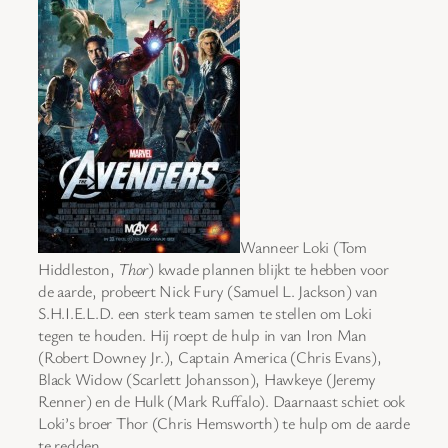
Wanneer Loki (Tom
Hiddleston,
Thor
) kwade plannen blijkt te hebben voor
de aarde, probeert Nick Fury (Samuel L. Jackson) van
S.H.I.E.L.D. een sterk team samen te stellen om Loki
tegen te houden. Hij roept de hulp in van Iron Man
(Robert Downey Jr.), Captain America (Chris Evans),
Black Widow (Scarlett Johansson), Hawkeye (Jeremy
Renner) en de Hulk (Mark Ruffalo). Daarnaast schiet ook
Loki’s broer Thor (Chris Hemsworth) te hulp om de aarde
te redden.