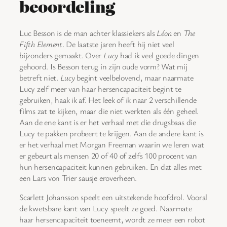
beoordeling
Luc Besson is de man achter klassiekers als
Léon
en
The
Fifth Element
. De laatste jaren heeft hij niet veel
bijzonders gemaakt. Over
Lucy
had ik veel goede dingen
gehoord. Is Besson terug in zijn oude vorm? Wat mij
betreft niet.
Lucy
begint veelbelovend, maar naarmate
Lucy zelf meer van haar hersencapaciteit begint te
gebruiken, haak ik af. Het leek of ik naar 2 verschillende
films zat te kijken, maar die niet werkten als één geheel.
Aan de ene kant is er het verhaal met die drugsbaas die
Lucy te pakken probeert te krijgen. Aan de andere kant is
er het verhaal met Morgan Freeman waarin we leren wat
er gebeurt als mensen 20 of 40 of zelfs 100 procent van
hun hersencapaciteit kunnen gebruiken. En dat alles met
een Lars von Trier sausje eroverheen.
Scarlett Johansson speelt een uitstekende hoofdrol. Vooral
de kwetsbare kant van Lucy speelt ze goed. Naarmate
haar hersencapaciteit toeneemt, wordt ze meer een robot