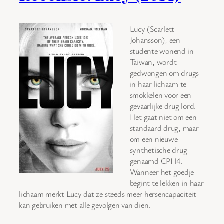
Lucy (Scarlett
Johansson), een
studente wonend in
Taiwan, wordt
gedwongen om drugs
in haar lichaam te
smokkelen voor een
gevaarlijke drug lord.
Het gaat niet om een
standaard drug, maar
om een nieuwe
synthetische drug
genaamd CPH4.
Wanneer het goedje
begint te lekken in haar
lichaam merkt Lucy dat ze steeds meer hersencapaciteit
kan gebruiken met alle gevolgen van dien.