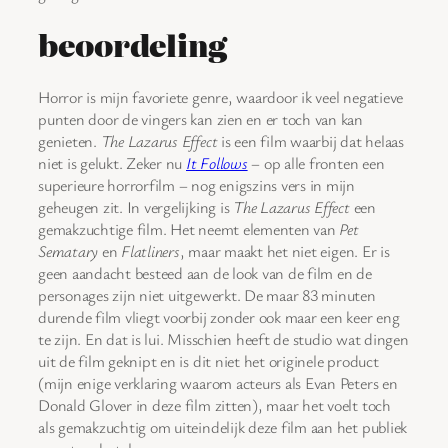
beoordeling
Horror is mijn favoriete genre, waardoor ik veel negatieve
punten door de vingers kan zien en er toch van kan
genieten.
The Lazarus Effect
is een film waarbij dat helaas
niet is gelukt. Zeker nu
It Follows
– op alle fronten een
superieure horrorfilm – nog enigszins vers in mijn
geheugen zit. In vergelijking is
The Lazarus Effect
een
gemakzuchtige film. Het neemt elementen van
Pet
Sematary
en
Flatliners
, maar maakt het niet eigen. Er is
geen aandacht besteed aan de look van de film en de
personages zijn niet uitgewerkt. De maar 83 minuten
durende film vliegt voorbij zonder ook maar een keer eng
te zijn. En dat is lui. Misschien heeft de studio wat dingen
uit de film geknipt en is dit niet het originele product
(mijn enige verklaring waarom acteurs als Evan Peters en
Donald Glover in deze film zitten), maar het voelt toch
als gemakzuchtig om uiteindelijk deze film aan het publiek