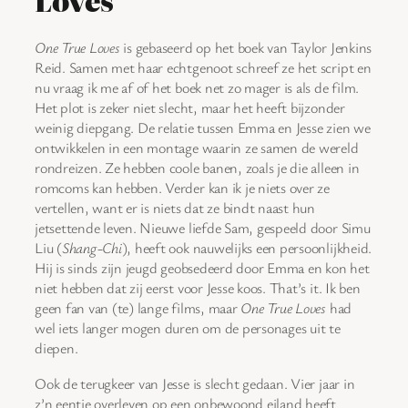
Loves
One True Loves
is gebaseerd op het boek van Taylor Jenkins
Reid. Samen met haar echtgenoot schreef ze het script en
nu vraag ik me af of het boek net zo mager is als de film.
Het plot is zeker niet slecht, maar het heeft bijzonder
weinig diepgang. De relatie tussen Emma en Jesse zien we
ontwikkelen in een montage waarin ze samen de wereld
rondreizen. Ze hebben coole banen, zoals je die alleen in
romcoms kan hebben. Verder kan ik je niets over ze
vertellen, want er is niets dat ze bindt naast hun
jetsettende leven. Nieuwe liefde Sam, gespeeld door Simu
Liu (
Shang-Chi
), heeft ook nauwelijks een persoonlijkheid.
Hij is sinds zijn jeugd geobsedeerd door Emma en kon het
niet hebben dat zij eerst voor Jesse koos. That’s it. Ik ben
geen fan van (te) lange films, maar
One True Loves
had
wel iets langer mogen duren om de personages uit te
diepen.
Ook de terugkeer van Jesse is slecht gedaan. Vier jaar in
z’n eentje overleven op een onbewoond eiland heeft