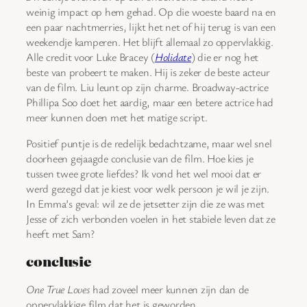
weinig impact op hem gehad. Op die woeste baard na en
een paar nachtmerries, lijkt het net of hij terug is van een
weekendje kamperen. Het blijft allemaal zo oppervlakkig.
Alle credit voor Luke Bracey (
Holidate
) die er nog het
beste van probeert te maken. Hij is zeker de beste acteur
van de film. Liu leunt op zijn charme. Broadway-actrice
Phillipa Soo doet het aardig, maar een betere actrice had
meer kunnen doen met het matige script.
Positief puntje is de redelijk bedachtzame, maar wel snel
doorheen gejaagde conclusie van de film. Hoe kies je
tussen twee grote liefdes? Ik vond het wel mooi dat er
werd gezegd dat je kiest voor welk persoon je wil je zijn.
In Emma’s geval: wil ze de jetsetter zijn die ze was met
Jesse of zich verbonden voelen in het stabiele leven dat ze
heeft met Sam?
conclusie
One True Loves
had zoveel meer kunnen zijn dan de
oppervlakkige film dat het is geworden.